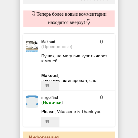
👇 Теперь более новые комментарии
находятся вверху! 👇
0
Maksud
(Проверенные)
Пушок, не могу вип купить через
юмоней
Maksud
,
а всё уже активировал, спс
0
mrgolfind
(
Новички
)
Please, Vitascene 5 Thank you
Информация