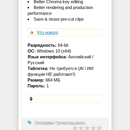
Better Chroma key editing
Better rendering and production
performance
Save & reuse pre-cut clips
Что нового
Разрядность:
64-bit
ОС:
Windows 10 (x64)
Язык интерфейса:
Английский /
Русский
Таблетка:
Не требуется (AI \ ИИ
функции НЕ работают!)
Размер:
664 МБ
Пароль:
1
🔒
Программы
/
Редакторы видео