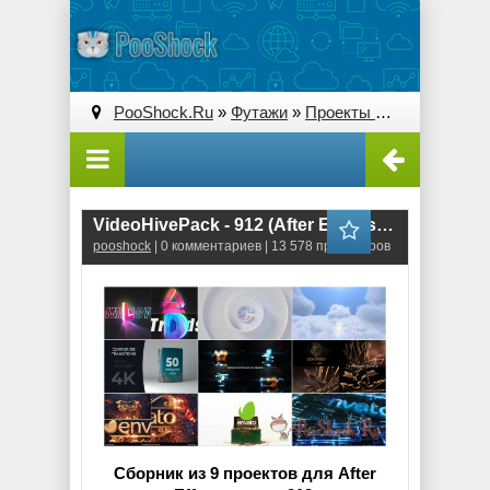
PooShock.Ru
»
Футажи
»
Проекты After Effects
» V
VideoHivePack - 912 (After Effects Projects Pack) - [Logo]
pooshock
| 0 комментариев | 13 578 просмотров
Сборник из 9 проектов для After