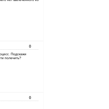
0
роцесс. Подскажи
сти полечить?
0