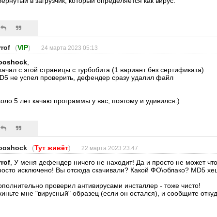
бёрнутый в загрузчик, который определяется как вирус.
rrof
(
VIP
)
24 марта 2023 05:13
ooshock
,
качал с этой страницы с турбобита (1 вариант без сертификата)
D5 не успел проверить, дефендер сразу удалил файл
коло 5 лет качаю программы у вас, поэтому и удивился:)
ooshock
(
Тут живёт
)
22 марта 2023 23:47
rrof
, У меня дефендер ничего не находит! Да и просто не может что
росто исключено! Вы отсюда скачивали? Какой ФО\облако? MD5 хе
ополнительно проверил антивирусами инсталлер - тоже чисто!
киньте мне "вирусный" образец (если он остался), и сообщите откуд