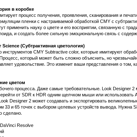
ория в коробке
митирует процесс получения, проявления, сканирования и печат
 эмуляции пленки с настраиваемой обработкой CMY с субтракт
ут применить науку о цвете и его восприятии, связанную с тра
оида, и создать более сильную эмоциональную связь с содерж
r Science (Субтрактивная цветология)
р инструментов CMY Subtractive color, которые имитируют обра
Процесс, который может быть сложно объяснить, но чрезвычайн
авляет удовольствие. Это изменит ваши представления о том, к
ние цветом
бочего процесса. Даже самые требовательные. Look Designer 2
перейти от SDR к HDR одним щелчком мыши или использовать 
 Look Designer 2 может создавать и экспортировать великолепн
 33 и 65 точек с выбором целевых устройств вывода. Нужна 
о сделано.
DaVinci Resolve
ий