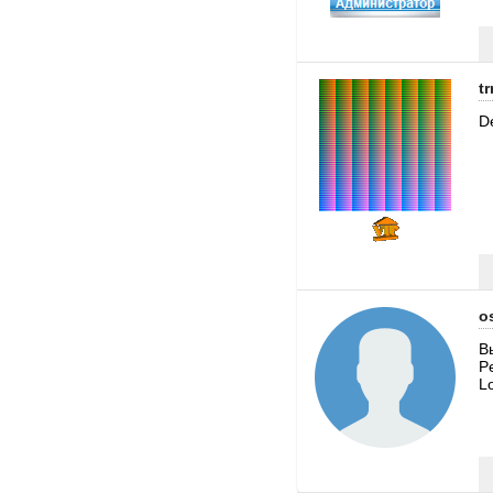
tr
D
o
В
P
L