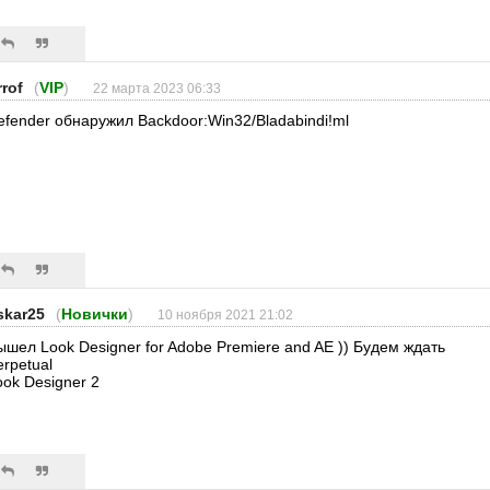
rrof
(
VIP
)
22 марта 2023 06:33
efender обнаружил Backdoor:Win32/Bladabindi!ml
skar25
(
Новички
)
10 ноября 2021 21:02
ышел Look Designer for Adobe Premiere and AE )) Будем ждать
erpetual
ook Designer 2