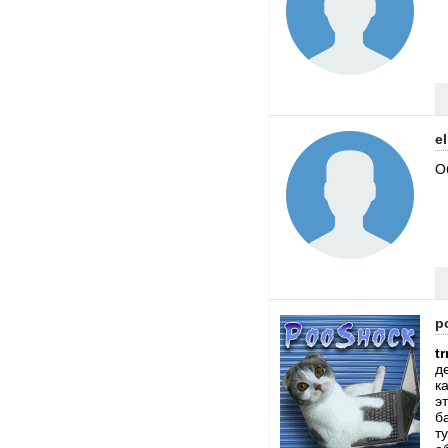
el
О
p
tr
д
к
э
б
т