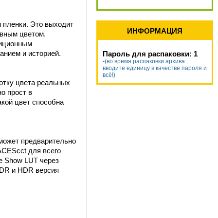
и пленки. Это выходит
ИНФОРМАЦИЯ
ивным цветом.
диционным
анием и историей.
Пароль для распаковки: 1
-(во время распаковки архива
вводите единицу в качестве пароля и
всё!)
ботку цвета реальных
о прост в
акой цвет способна
 может предварительно
ACEScct для всего
ые Show LUT через
SDR и HDR версия