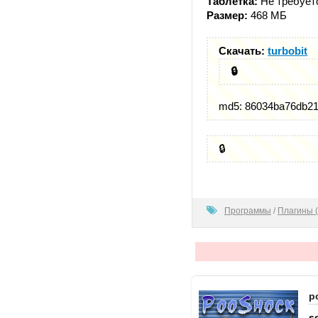
Таблетка:
Не требует
Размер:
468 МБ
Скачать:
turbobit
🔒
md5: 86034ba76db21
🔒
0
Программы
/
Плагины (
p
s