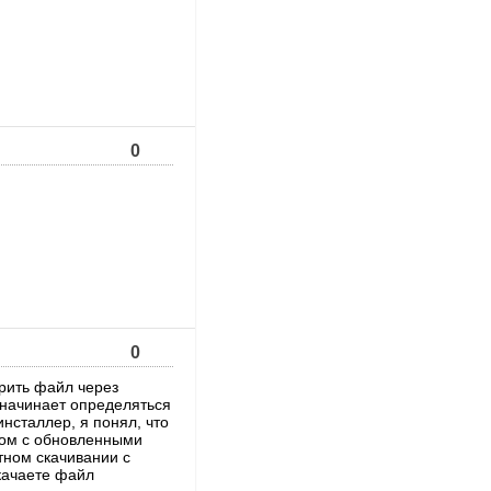
0
0
ерить файл через
 начинает определяться
инсталлер, я понял, что
ром с обновленными
тном скачивании с
скачаете файл