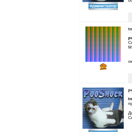
о
tr
p
С
M
о
p
tr
п
Д
С