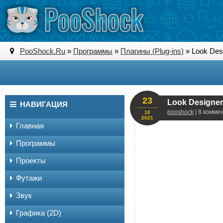
PooShock.Ru
»
Программы
»
Плагины (Plug-ins)
» Look Desi
23
Look Designer 
НАВИГАЦИЯ
pooshock
| 8 комме
10
2021
Главная
Программы
Проекты
Футажи
Звук
Графика (2D)