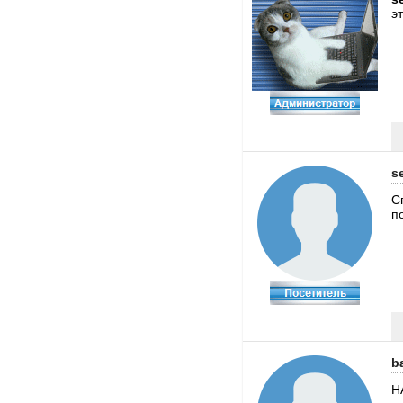
эт
s
С
п
b
Н