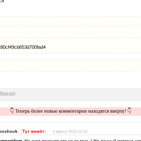
ся
80cf49cb653d700fad4
Plug-ins)
👇 Теперь более новые комментарии находятся вверху! 👇
ooshock
(
Тут живёт
)
3 марта 2024 14:15
emperidem
, На счет лечения это не ко мне :) На данный момент, ни