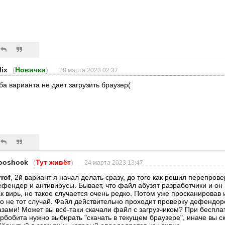
lix
(
Новички
)
28 марта 2023 02:37
ба варианта не дает загрузить браузер(
ooshock
(
Тут живёт
)
24 марта 2023 13:47
rrof
, 2й вариант я начал делать сразу, до того как решил перепров
ефендер и антивирусы. Бывает, что файл абузят разработчики и он
ак вирь, но такое случается очень редко. Потом уже просканировав 
то не тот случай. Файл действительно проходит проверку дефендо
азами! Может вы всё-таки скачали файл с загрузчиком? При беспла
урбобита нужно выбирать "скачать в текущем браузере", иначе вы 