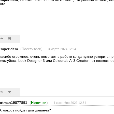
ого.
emperidem
(Посетители)
3 марта 2024 12:24
пасибо огромное, очень помогает в работе когда нужно ускорить п
ожалуйста, Look Designer 3 или Colourlab Ai 3 Creator нет возможно
artman19877891
(
Новички
)
4 сентября 2023 12:54
А макось пойдет для давинчи?