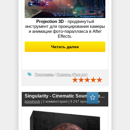
Projection 3D
- продвинутый
инструмент для проецирования камеры
и анимации фото-параллакса в After
Effects.
Читать далее
Программы
/
Плагины (Plug-ins)
Singularity - Cinematic Sound Effects Library (WAV)
pooshock
| 2 комментария | 9 247 просмотров