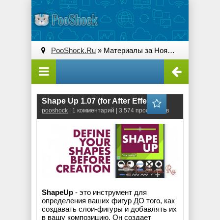
PooShock.Ru
» Материалы за Ноябрь 2020 года » Страница 3
Shape Up 1.07 (for After Effects)
pooshock
| 1 комментарий | 3 574 просмотров
ShapeUp
- это инструмент для
определения ваших фигур ДО того, как
создавать слои-фигуры и добавлять их
в вашу композицию. Он создает