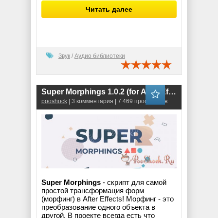
Читать далее
Звук
/
Аудио библиотеки
Super Morphings 1.0.2 (for After Effects)
pooshock
| 3 комментария | 7 469 просмотров
Super Morphings
- скрипт для самой
простой трансформация форм
(морфинг) в After Effects! Морфинг - это
преобразование одного объекта в
другой. В проекте всегда есть что