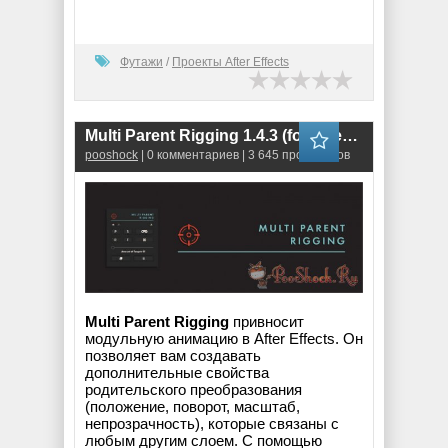
Футажи
/
Проекты After Effects
Multi Parent Rigging 1.4.3 (for After Effects)
pooshock
| 0 комментариев | 3 645 просмотров
Multi Parent Rigging
привносит
модульную анимацию в After Effects. Он
позволяет вам создавать
дополнительные свойства
родительского преобразования
(положение, поворот, масштаб,
непрозрачность), которые связаны с
любым другим слоем. С помощью