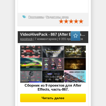
Программы
/
Редакторы звука
VideoHivePack - 867 (After Effects Projects Pack)
pooshock
| 7 комментариев | 9 355 просмотров
Сборник из 9 проектов для After
Effects, часть-867.
Читать далее