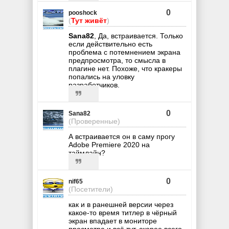
0
pooshock
(
Тут живёт
)
Sana82
, Да, встраивается. Только
если действительно есть
проблема с потемнением экрана
предпросмотра, то смысла в
плагине нет. Похоже, что кракеры
попались на уловку
разработчиков.
0
Sana82
(Проверенные)
А встраивается он в саму прогу
Adobe Premiere 2020 на
таймлайн?
0
nif65
(Посетители)
как и в ранешней версии через
какое-то время титлер в чёрный
экран впадает в мониторе
просмотра и всё тут, скорее всего