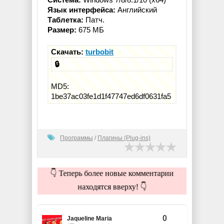
Язык интерфейса:
Английский
Таблетка:
Патч.
Размер:
675 МБ
Скачать:
turbobit
🔒
MD5:
1be37ac03fe1d1f47747ed6df0631fa5
Программы
/
Плагины (Plug-ins)
👇 Теперь более новые комментарии
находятся вверху! 👇
0
Jaqueline Maria