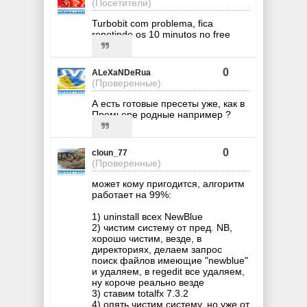
(Посетители)
Turbobit com problema, fica
repetindo os 10 minutos no free
0
ALeXaNDeRua
(Проверенные)
А есть готовые пресеты уже, как в
Премьере родные например ?
0
cloun_77
(Проверенные)
может кому пригодится, алгоритм
работает на 99%:
1) uninstall всех NewBlue
2) чистим систему от пред. NB,
хорошо чистим, везде, в
директориях, делаем запрос
поиск файлов имеющие "newblue"
и удаляем, в regedit все удаляем,
ну короче реально везде
3) ставим totalfx 7.3.2
4) опять чистим систему, но уже от