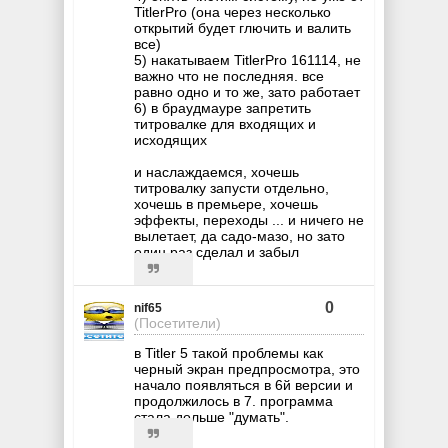
TitlerPro (она через несколько
открытий будет глючить и валить
все)
5) накатываем TitlerPro 161114, не
важно что не последняя. все
равно одно и то же, зато работает
6) в браудмауре запретить
титровалке для входящих и
исходящих
и наслаждаемся, хочешь
титровалку запусти отдельно,
хочешь в премьере, хочешь
эффекты, переходы ... и ничего не
вылетает, да садо-мазо, но зато
один раз сделал и забыл
0
nif65
(Посетители)
в Titler 5 такой проблемы как
черный экран предпросмотра, это
начало появляться в 6й версии и
продолжилось в 7. программа
стала дольше "думать".