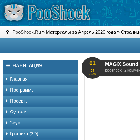
PooShock.Ru
» Материалы за Апрель 2020 года » Страниц
01
MAGIX Sound F
НАВИГАЦИЯ
pooshock
| 2 комме
04
2020
Главная
Программы
Проекты
Футажи
Звук
Графика (2D)