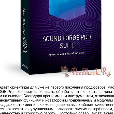
адаёт ориентиры для уже не первого поколения продюсеров, мас
E Pro позволяет записывать, обрабатывать и восстанавливать
м на выходе. Благодаря программным инструментам, отличаю
 инновативным функциям и новаторским подключаемым модулям
на диски, стриминг и широковещание на высочайшем качествен
жет похвастаться улучшенным пользовательским интерфейсом,
ильностью и скоростью работы. Постоянно совершенствуемый 