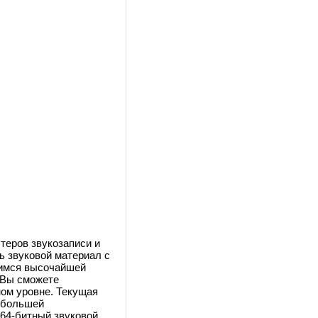
теров звукозаписи и
 звуковой материал с
щимся высочайшей
 Вы сможете
ном уровне. Текущая
 большей
64-битный звуковой