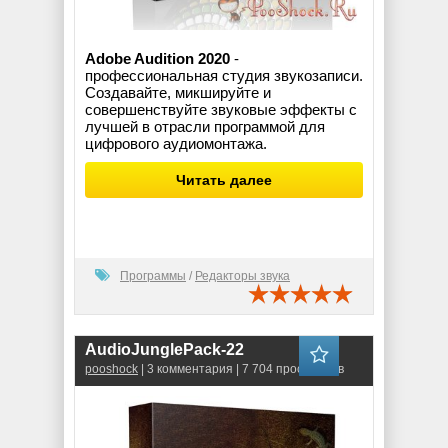
Adobe Audition 2020
-
профессиональная студия звукозаписи.
Создавайте, микшируйте и
совершенствуйте звуковые эффекты с
лучшей в отрасли программой для
цифрового аудиомонтажа.
Читать далее
Программы
/
Редакторы звука
AudioJunglePack-22
pooshock
| 3 комментария | 7 704 просмотров