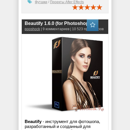
Футажи
/
Проекты After Effects
Beautify 1.6.0 (for Photoshop)
pooshock
| 9 комментариев | 10 523 просмотров
Beautify
- инструмент для фотошопа,
разработанный и созданный для