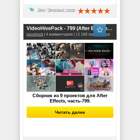
Звук
/
Звуковые треки
VideoHivePack - 799 (After Effects Projects Pack) - [Opener]
pooshock
| 4 комментария | 12 188 просмотров
Сборник из 9 проектов для After
Effects, часть-799.
Читать далее