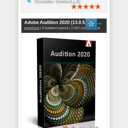
Программы
/
Анимация и 3D
Adobe Audition 2020 (13.0.5.36) RePack
pooshock
| 0 комментариев | 3 060 просмотров