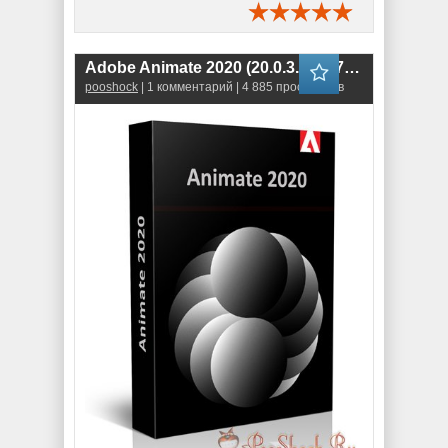
Adobe Animate 2020 (20.0.3.25487) RePack
pooshock
| 1 комментарий | 4 885 просмотров