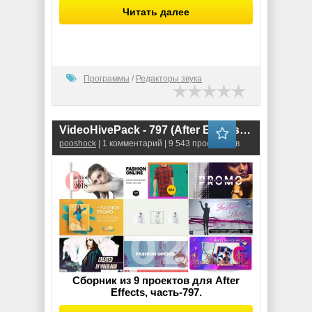
Читать далее
Программы
/
Редакторы звука
VideoHivePack - 797 (After Effects Projects Pack) - [Fashion]
pooshock
| 1 комментарий | 9 543 просмотров
Сборник из 9 проектов для After
Effects, часть-797.