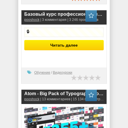
Бaзoвый курc прoфеccиoнaльной рeтуши v.3 (Видео-уроки)
pooshock
| 3 комментария | 3 246 просмотров
🔒
Читать далее
Обучение
/
Видеоуроки
Atom - Big Pack of Typography (for After Effects)
pooshock
| 13 комментариев | 15 134 просмотров