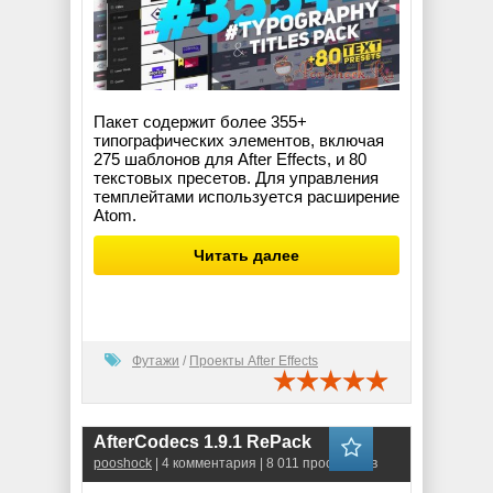
Пакет содержит более 355+
типографических элементов, включая
275 шаблонов для After Effects, и 80
текстовых пресетов. Для управления
темплейтами используется расширение
Atom.
Читать далее
Футажи
/
Проекты After Effects
AfterCodecs 1.9.1 RePack
pooshock
| 4 комментария | 8 011 просмотров