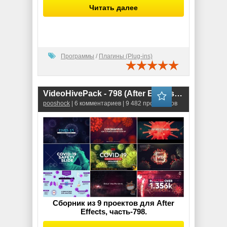
Читать далее
Программы
/
Плагины (Plug-ins)
VideoHivePack - 798 (After Effects Projects Pack) - [COVID-19]
pooshock
| 6 комментариев | 9 482 просмотров
Сборник из 9 проектов для After
Effects, часть-798.