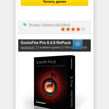
Читать далее
Футажи
/
Проекты After Effects
SonicFire Pro 6.4.6 RePack
pooshock
| 13 комментариев | 5 549 просмотров