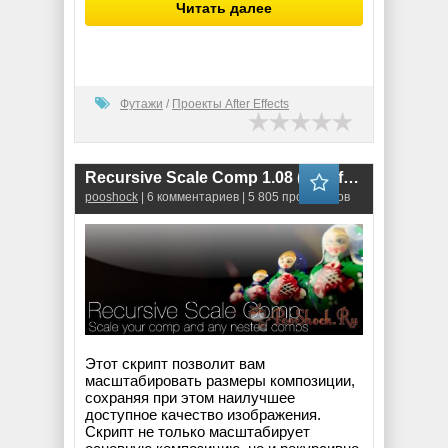
Читать далее
Футажи
/
Проекты After Effects
Recursive Scale Comp 1.08 (for After Effects)
pooshock
| 6 комментариев | 5 805 просмотров
Этот скрипт позволит вам
масштабировать размеры композиции,
сохраняя при этом наилучшее
доступное качество изображения.
Скрипт не только масштабирует