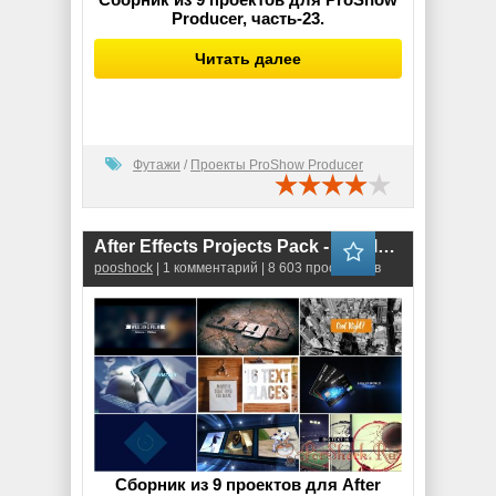
Producer, часть-23.
Читать далее
Футажи
/
Проекты ProShow Producer
After Effects Projects Pack - 27 (MotionArray)
pooshock
| 1 комментарий | 8 603 просмотров
Сборник из 9 проектов для After