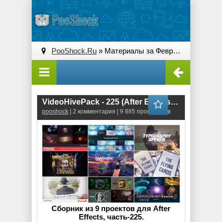
PooShock.Ru
» Материалы за Февраль 2016 года » Страница 2
VideoHivePack - 225 (After Effects Projects Pack)
pooshock
| 2 комментария | 9 885 просмотров
Сборник из 9 проектов для After
Effects, часть-225.