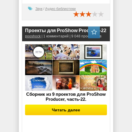
Звук
/
Аудио библиотеки
Проекты для ProShow Producer-22
pooshock
| 1 комментарий | 9 048 просмотров
Сборник из 9 проектов для ProShow
Producer, часть-22.
Читать далее