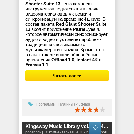
Shooter Suite 13
– это комплект
инструментов подготовки и выдачи
видеоматериалов для съемки и
синхронизации на временной шкале. В
состав пакета
Red Giant Shooter Suite
13
входит приложение
PluralEyes 4
,
которое автоматически синхронизирует
аудио и видео и устраняет проблемы,
традиционно связываемые с
мультикамерной съемкой. Кроме этого,
в пакет так же вошли обновлённые
приложения
Offload 1.0
,
Instant 4K
и
Frames 1.1
.
Читать далее
Программы
/
Плагины (Plug-ins)
Kingsway Music Library vol.1,2,3,4,5 (WAV)
pooshock
| 10 комментариев | 4 187 просмотров