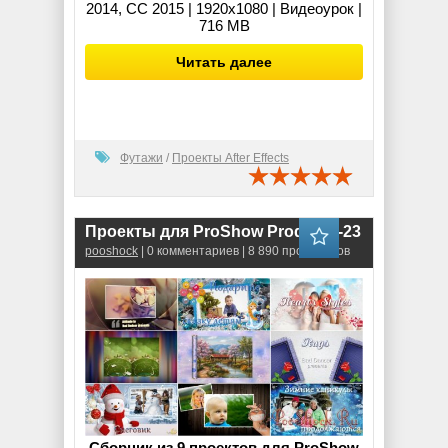
2014, CC 2015 | 1920x1080 | Видеоурок |
716 MB
Читать далее
Футажи
/
Проекты After Effects
Проекты для ProShow Producer-23
pooshock
| 0 комментариев | 8 890 просмотров
Сборник из 9 проектов для ProShow