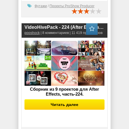
Футажи
/
Проекты ProShow Producer
VideoHivePack - 224 (After Effects Projects Pack)
pooshock
| 8 комментариев | 11 419 просмотров
Сборник из 9 проектов для After
Effects, часть-224.
Читать далее