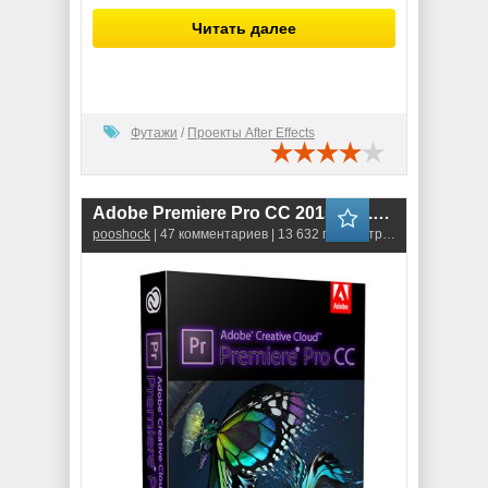
Читать далее
Футажи
/
Проекты After Effects
Adobe Premiere Pro CC 2015.2 (9.2.0) ML-RUS
pooshock
| 47 комментариев | 13 632 просмотров