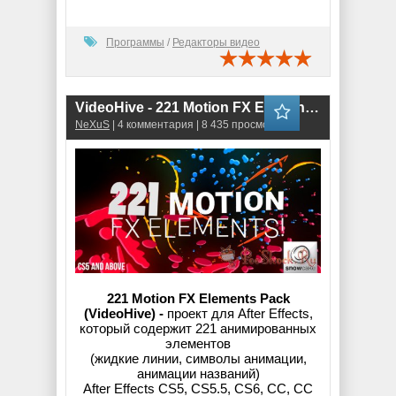
Программы
/
Редакторы видео
VideoHive - 221 Motion FX Elements Pack (.aep)
NeXuS
| 4 комментария | 8 435 просмотров
221 Motion FX Elements Pack
(VideoHive) -
проект для After Effects,
который содержит 221 анимированных
элементов
(жидкие линии, символы анимации,
анимации названий)
After Effects CS5, CS5.5, CS6, CC, CC