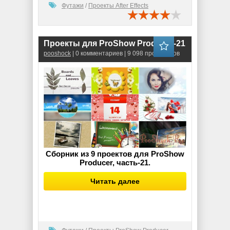
Футажи
/
Проекты After Effects
Проекты для ProShow Producer-21
pooshock
| 0 комментариев | 9 098 просмотров
Сборник из 9 проектов для ProShow
Producer, часть-21.
Читать далее