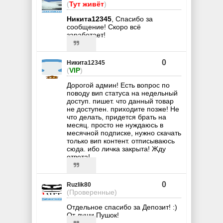
(
Тут живёт
)
Никита12345
, Спасибо за
сообщение! Скоро всё
заработает!
0
Никита12345
(
VIP
)
Дорогой админ! Есть вопрос по
поводу вип статуса на недельный
доступ. пишет. что данный товар
не доступен. приходите позже! Не
что делать, придется брать на
месяц. просто не нуждаюсь в
месячной подписке, нужно скачать
только вип контент. отписываюсь
сюда. ибо личка закрыта! Жду
ответа!
0
Ruzlik80
(Проверенные)
Отдельное спасибо за Депозит! :)
От души Пушок!