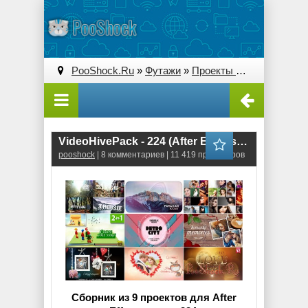
PooShock.Ru
»
Футажи
»
Проекты After Effects
» V
VideoHivePack - 224 (After Effects Projects Pack)
pooshock
| 8 комментариев | 11 419 просмотров
Сборник из 9 проектов для After