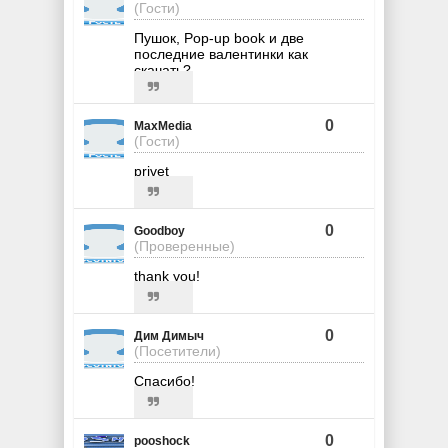
(Гости)
Пушок, Pop-up book и две
последние валентинки как
скачать?
0
MaxMedia
(Гости)
privet
0
Goodboy
(Проверенные)
thank you!
0
Дим Димыч
(Посетители)
Спасибо!
0
pooshock