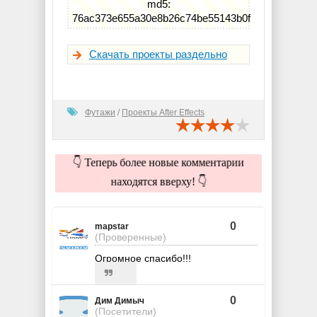
md5:
76ac373e655a30e8b26c74be55143b0f
Скачать проекты раздельно
Футажи
/
Проекты After Effects
👇 Теперь более новые комментарии
находятся вверху! 👇
0
mapstar
(Проверенные)
Огромное спасибо!!!
0
Дим Димыч
(Посетители)