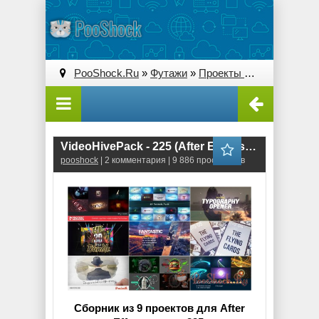
PooShock.Ru
»
Футажи
»
Проекты After Effects
» V
VideoHivePack - 225 (After Effects Projects Pack)
pooshock
| 2 комментария | 9 886 просмотров
Сборник из 9 проектов для After