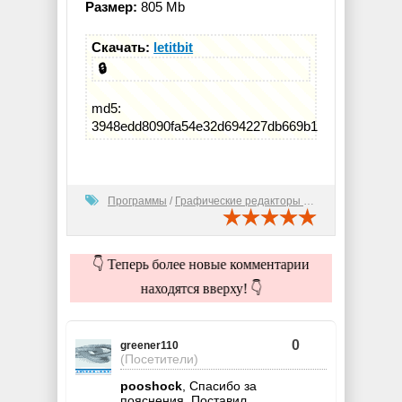
Размер:
805 Mb
Скачать:
letitbit
🔒
md5:
3948edd8090fa54e32d694227db669b1
Программы
/
Графические редакторы (2D)
👇 Теперь более новые комментарии
находятся вверху! 👇
0
greener110
(Посетители)
pooshock
, Спасибо за
пояснения. Поставил