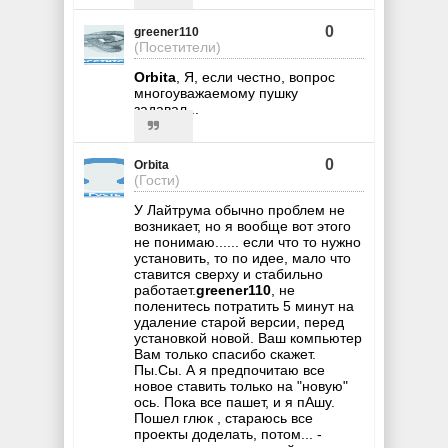
0
greener110
(Посетители)
Orbita
, Я, если честно, вопрос
многоуважаемому пушку
задавал...
0
Orbita
(Гости)
У Лайтрума обычно проблем не
возникает, но я вообще вот этого
не понимаю...... если что то нужно
установить, то по идее, мало что
ставится сверху и стабильно
работает.
greener110
, не
поленитесь потратить 5 минут на
удаление старой версии, перед
установкой новой. Ваш компьютер
Вам только спасибо скажет.
Пы.Сы. А я предпочитаю все
новое ставить только на "новую"
ось. Пока все пашет, и я пАшу.
Пошел глюк , стараюсь все
проекты доделать, потом... -