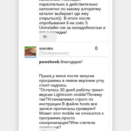
параллельно и действительно
непонятно по какому алгоритму
каталог выбирает где ему
открыться)). В итоге после
опробывания 6-ки снёс 5
Uninstaller-ом за ненадобностью и
всё в порядке!
0
sosruko
(Проверенные)
pooshock
,благодарю!
Пушок,у меня после запуска
программы в левом верхнем углу
стоит надпись
"Осталось 30 дней работы триал-
версии Lightroom mobile"Почему
так?Устанавливал строго по
инструкции.В файле hosts все
записи прописаны,проверял!
Может этот mobile не относится к
программе,просто
синхронизация?Или слетела
активация?