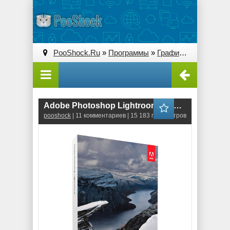
PooShock.Ru
»
Программы
»
Графические редакторы (2D)
Adobe Photoshop Lightroom 6.0 RUS-ML
pooshock
| 11 комментариев | 15 183 просмотров