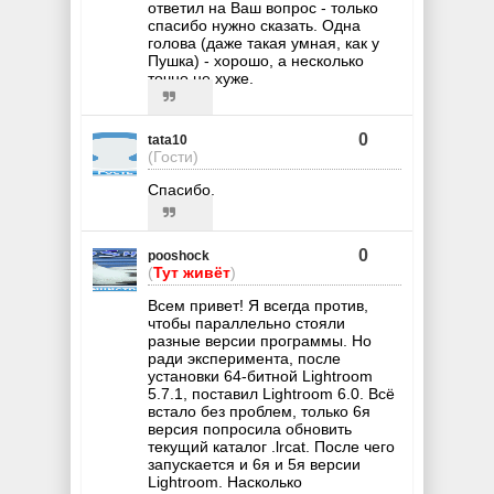
ответил на Ваш вопрос - только
спасибо нужно сказать. Одна
голова (даже такая умная, как у
Пушка) - хорошо, а несколько
точно не хуже.
0
tata10
(Гости)
Спасибо.
0
pooshock
(
Тут живёт
)
Всем привет! Я всегда против,
чтобы параллельно стояли
разные версии программы. Но
ради эксперимента, после
установки 64-битной Lightroom
5.7.1, поставил Lightroom 6.0. Всё
встало без проблем, только 6я
версия попросила обновить
текущий каталог .lrcat. После чего
запускается и 6я и 5я версии
Lightroom. Насколько