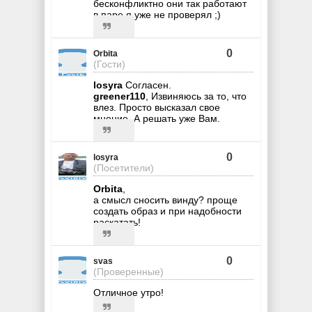
бесконфликтно они так работают
в паре я уже не проверял ;)
0
Orbita
(Гости)
losyra
Согласен.
greener110
, Извиняюсь за то, что
влез. Просто высказал свое
мнение. А решать уже Вам.
0
losyra
(Посетители)
Orbita
,
а смысл сносить винду? проще
создать образ и при надобности
раскатать!
0
svas
(Проверенные)
Отличное утро!