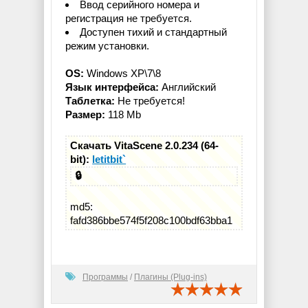
Ввод серийного номера и
регистрация не требуется.
Доступен тихий и стандартный
режим установки.
OS:
Windows XP\7\8
Язык интерфейса:
Английский
Таблетка:
Не требуется!
Размер:
118 Mb
Скачать VitaScene 2.0.234 (64-
bit):
letitbit`
🔒
md5:
fafd386bbe574f5f208c100bdf63bba1
Программы
/
Плагины (Plug-ins)