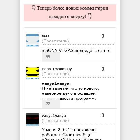
👇 Теперь более новые комментарии
находятся вверху! 👇
0
faea
(Посетители)
в SONY VEGAS подойдет или нет
0
Papa_Posadskiy
(Посетители)
vasya1vasya
,
Я не заметил что то нового,
наверное дело в большей
совместимости программ.
0
vasya1vasya
(Посетители)
У меня 2.0.219 прекрасно
работает. Стоит вообще
обновлять? Что-то новое есть,