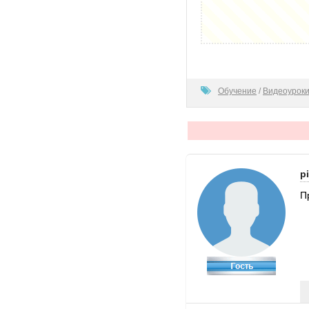
80
Обучение
/
Видеоурок
p
П