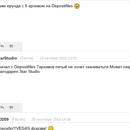
аже ерунда с 5 архивом на Depositfiles
tarStudio
(Гости)
16 октября 2010 13:05
качал с Depositfiles 7архивов пятый не хочет скачиваться.Может пе
лагодарен.Star Studio
D209
(Гости)
28 сентября 2010 14:58
пасибо!!!VEGAS форэва!