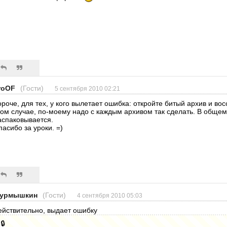
roOF
(Гости)
5 сентября 2010 02:21
ороче, для тех, у кого вылетает ошибка: откройте битый архив и восс
том случае, по-моему надо с каждым архивом так сделать. В общем
аспаковывается.
пасибо за уроки. =)
урмышкин
(Гости)
4 сентября 2010 05:03
ействительно, выдает ошибку
🔒