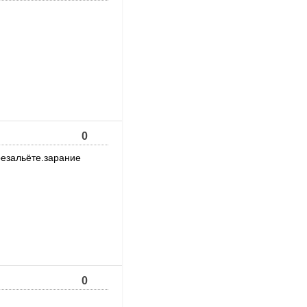
0
резальёте.зарание
0