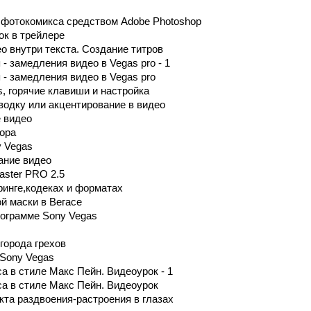
 фотокомикса средством Adobe Photoshop
ок в трейлере
о внутри текста. Создание титров
- замедления видео в Vegas pro - 1
- замедления видео в Vegas pro
, горячие клавиши и настройка
водку или акцентирование в видео
е видео
ора
 Vegas
ание видео
aster PRO 2.5
ринге,кодеках и форматах
й маски в Вегасе
рограмме Sony Vegas
города грехов
 Sony Vegas
а в стиле Макс Пейн. Видеоурок - 1
а в стиле Макс Пейн. Видеоурок
та раздвоения-растроения в глазах