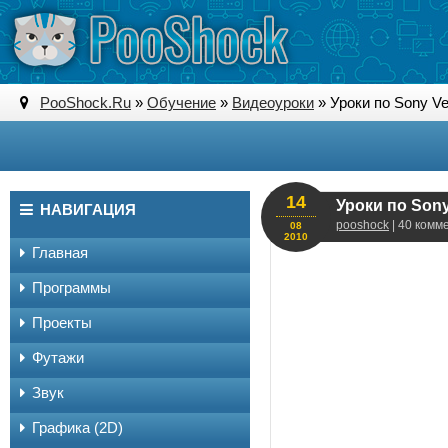
PooShock.Ru
»
Обучение
»
Видеоуроки
» Уроки по Sony V
14
Уроки по Son
НАВИГАЦИЯ
pooshock
| 40 комм
08
2010
Главная
Программы
Проекты
Футажи
Звук
Графика (2D)