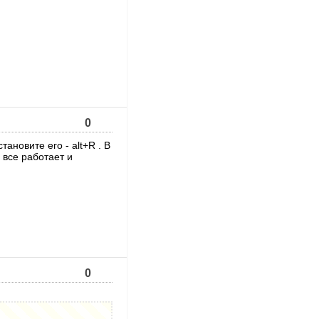
0
тановите его - alt+R . В
 все работает и
0