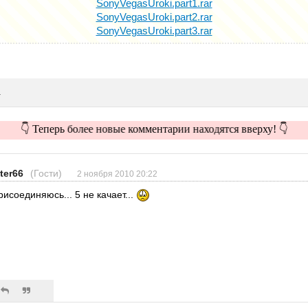
SonyVegasUroki.part1.rar
SonyVegasUroki.part2.rar
SonyVegasUroki.part3.rar
и
👇 Теперь более новые комментарии находятся вверху! 👇
iter66
(Гости)
2 ноября 2010 20:22
рисоединяюсь... 5 не качает...