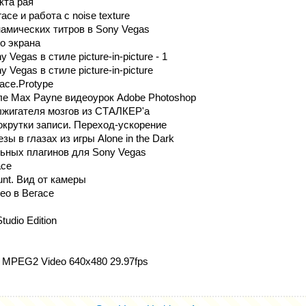
кта рая
се и работа с noise texture
амических титров в Sony Vegas
о экрана
Vegas в стиле picture-in-picture - 1
 Vegas в стиле picture-in-picture
асе.Protype
ле Max Payne видеоурок Adobe Photoshop
жигателя мозгов из СТАЛКЕР'а
крутки записи. Переход-ускорение
ы в глазах из игры Alone in the Dark
ьных плагинов для Sony Vegas
асе
nt. Вид от камеры
ео в Вегасе
tudio Edition
 MPEG2 Video 640x480 29.97fps