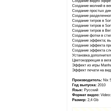
Создание видео эффе
Создание молний в вега
Создание простых дин
Создание разделенног
Создание титров в Sony 
Создание титров в Sony
Создание титров в Вег
Создание фотки в сти
Создание эффекта; вы
Создание эффекта про
Создание эффекта слез
Установка дополнител
Цветокоррекция в вег
Эффект из игры Manhu
Эффект печати на вид
Производитель:
Nix S
Год выпуска:
2010
Язык:
Русский
Формат видео:
Video:
Размер:
2,4 Gb