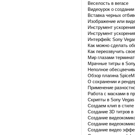
Веселость в вегасе
Видеоурок о создании
Вставка черных отбив
Изображение или виде
Инструмент ускорения 
Инструмент ускорения 
Интерфейс Sony Vegas
Как можно сделать об
Как переозвучить сво
Мир глазами терминат
Мрачные титры в Sony
Неполное обесцвечив
Обзор плагина SpiceM
О сохранении и ренде
Применение разностно
Работа с масками в п
Скрипты в Sony Vegas
Создаем клип в стиле 
Создание 3D титров в
Создание видеокомикс
Создание видеокомикс
Создание видео эффек