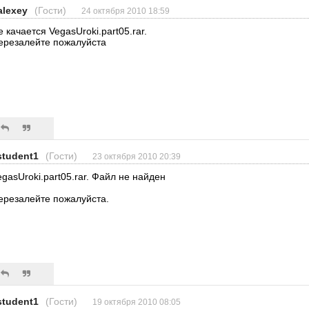
alexey
(Гости)
24 октября 2010 18:59
е качается VegasUroki.part05.rar.
ерезалейте пожалуйста
student1
(Гости)
23 октября 2010 20:39
egasUroki.part05.rar. Файл не найден
ерезалейте пожалуйста.
student1
(Гости)
19 октября 2010 08:05