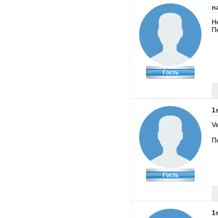
n
Н
П
1
V
П
1