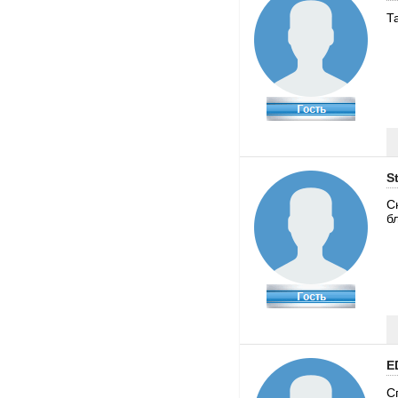
Т
S
С
б
E
С