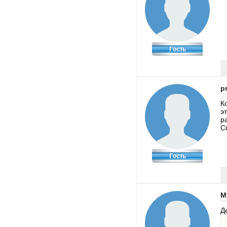
p
К
э
р
С
М
Д