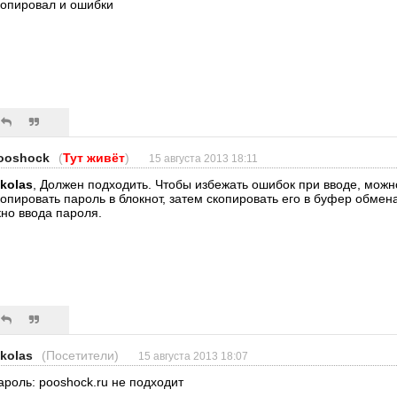
копировал и ошибки
ooshock
(
Тут живёт
)
15 августа 2013 18:11
ikolas
, Должен подходить. Чтобы избежать ошибок при вводе, можн
копировать пароль в блокнот, затем скопировать его в буфер обмена
кно ввода пароля.
ikolas
(Посетители)
15 августа 2013 18:07
ароль: pooshock.ru не подходит