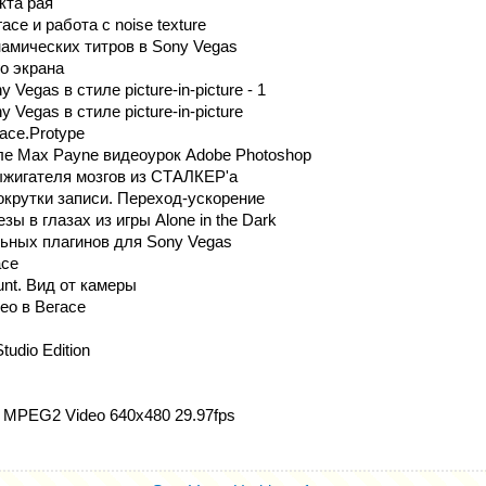
кта рая
се и работа с noise texture
амических титров в Sony Vegas
о экрана
Vegas в стиле picture-in-picture - 1
 Vegas в стиле picture-in-picture
асе.Protype
ле Max Payne видеоурок Adobe Photoshop
жигателя мозгов из СТАЛКЕР'а
крутки записи. Переход-ускорение
ы в глазах из игры Alone in the Dark
ьных плагинов для Sony Vegas
асе
nt. Вид от камеры
ео в Вегасе
tudio Edition
 MPEG2 Video 640x480 29.97fps