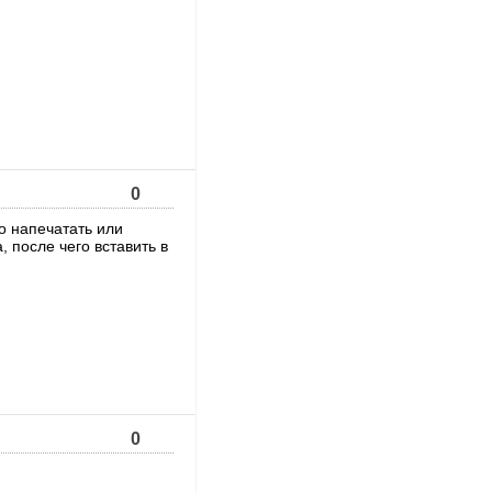
0
о напечатать или
, после чего вставить в
0