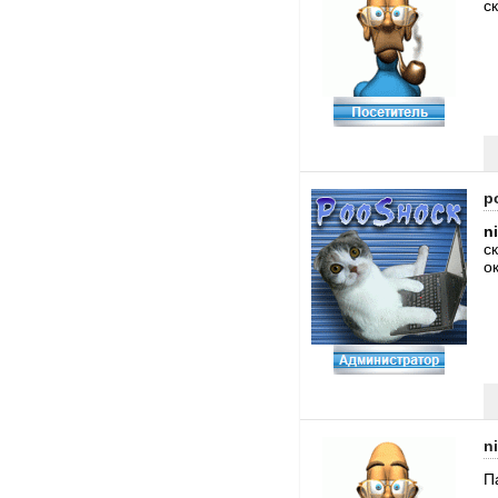
с
p
n
с
о
n
П