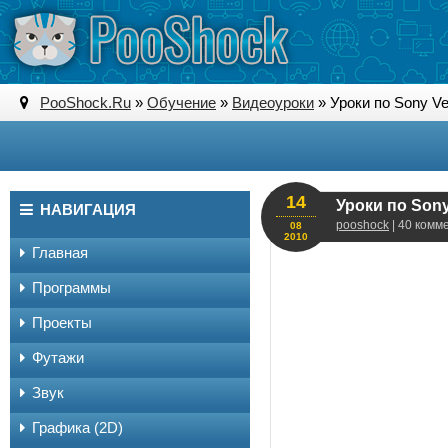
PooShock.Ru
»
Обучение
»
Видеоуроки
» Уроки по Sony V
14
Уроки по Son
НАВИГАЦИЯ
pooshock
| 40 комм
08
2010
Главная
Программы
Проекты
Футажи
Звук
Графика (2D)