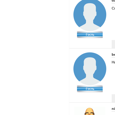
d
С
b
Н
n