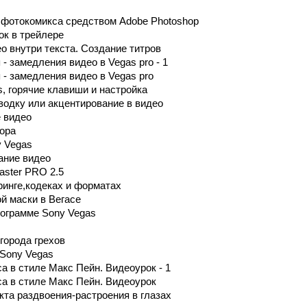
 фотокомикса средством Adobe Photoshop
ок в трейлере
о внутри текста. Создание титров
- замедления видео в Vegas pro - 1
- замедления видео в Vegas pro
, горячие клавиши и настройка
водку или акцентирование в видео
е видео
ора
 Vegas
ание видео
aster PRO 2.5
ринге,кодеках и форматах
й маски в Вегасе
рограмме Sony Vegas
города грехов
 Sony Vegas
а в стиле Макс Пейн. Видеоурок - 1
а в стиле Макс Пейн. Видеоурок
та раздвоения-растроения в глазах