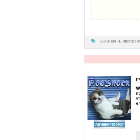
80
Обучение
/
Видеоурок
p
W
п
ч
е