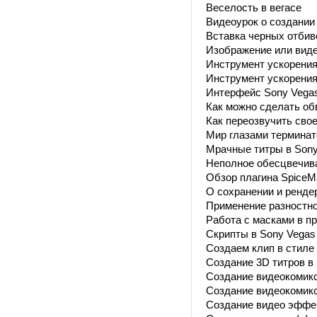
Веселость в вегасе
Видеоурок о создании
Вставка черных отбив
Изображение или виде
Инструмент ускорения 
Инструмент ускорения 
Интерфейс Sony Vegas
Как можно сделать об
Как переозвучить сво
Мир глазами терминат
Мрачные титры в Sony
Неполное обесцвечив
Обзор плагина SpiceM
О сохранении и ренде
Применение разностно
Работа с масками в п
Скрипты в Sony Vegas
Создаем клип в стиле 
Создание 3D титров в
Создание видеокомикс
Создание видеокомикс
Создание видео эффек