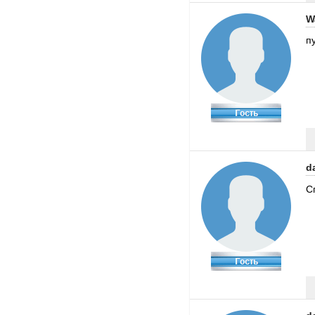
W
п
d
С