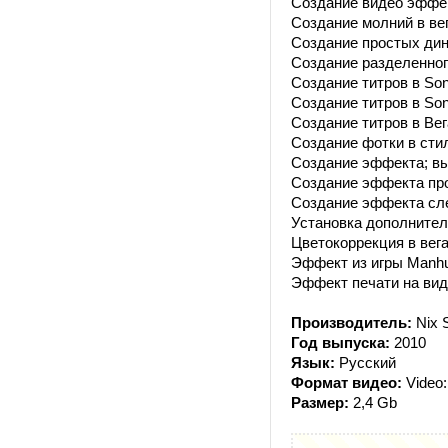
Создание видео эффе
Создание молний в вега
Создание простых дин
Создание разделенног
Создание титров в Sony 
Создание титров в Sony
Создание титров в Вег
Создание фотки в сти
Создание эффекта; вы
Создание эффекта про
Создание эффекта слез
Установка дополнител
Цветокоррекция в вег
Эффект из игры Manhu
Эффект печати на вид
Производитель:
Nix S
Год выпуска:
2010
Язык:
Русский
Формат видео:
Video:
Размер:
2,4 Gb