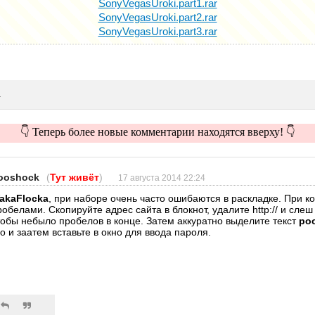
SonyVegasUroki.part1.rar
SonyVegasUroki.part2.rar
SonyVegasUroki.part3.rar
и
👇 Теперь более новые комментарии находятся вверху! 👇
ooshock
(
Тут живёт
)
17 августа 2014 22:24
akaFlocka
, при наборе очень часто ошибаются в раскладке. При к
робелами. Скопируйте адрес сайта в блокнот, удалите http:// и слеш
тобы небыло пробелов в конце. Затем аккуратно выделите текст
po
го и заатем вставьте в окно для ввода пароля.