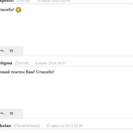
agesch
(Гости)
30 июля 2014 22:48
пасибо!
eligma
(Гости)
6 июня 2014 04:37
изкий поклон Вам! Спасибо!
ikolas
(Посетители)
15 августа 2013 22:42