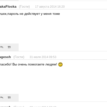
akaFlocka
(Гости)
17 августа 2014 16:20
ушок,пароль не действует у меня тоже
agesch
(Гости)
31 июля 2014 09:53
пасибо! Вы очень помогаете людям!