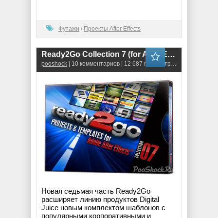
Футажи
/
Проекты After Effects
Ready2Go Collection 7 (for After Effects) ISO + Unpacked AE Projects
pooshock
| 10 комментариев | 12 687 просмотров
Новая седьмая часть Ready2Go
расширяет линию продуктов Digital
Juice новым комплектом шаблонов с
популярными корпоративными и