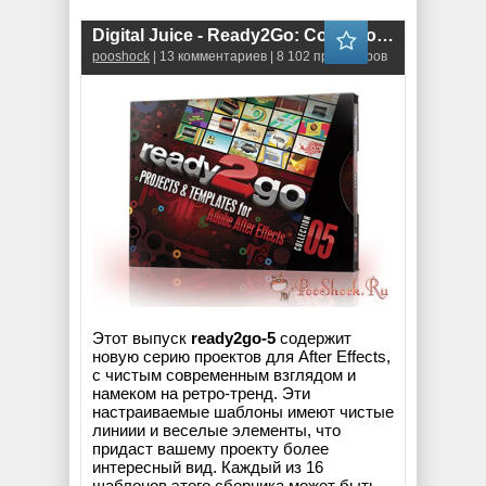
Digital Juice - Ready2Go: Collection 5 (for After Effects) AEP+ISO
pooshock
| 13 комментариев | 8 102 просмотров
Этот выпуск
ready2go-5
содержит
новую серию проектов для After Effects,
с чистым современным взглядом и
намеком на ретро-тренд. Эти
настраиваемые шаблоны имеют чистые
линиии и веселые элементы, что
придаст вашему проекту более
интересный вид. Каждый из 16
шаблонов этого сборника может быть