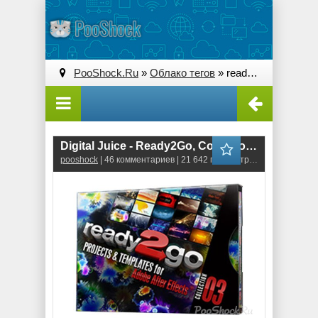
PooShock.Ru
»
Облако тегов
» ready2go
Digitаl Juicе - Ready2Go, Collection 03 (6DVD, 44GB)
pooshock
| 46 комментариев | 21 642 просмотров