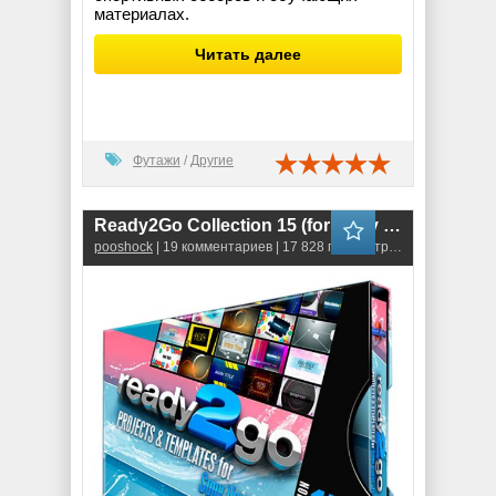
материалах.
Читать далее
Футажи
/
Другие
Ready2Go Collection 15 (for Sony Vegas)
pooshock
| 19 комментариев | 17 828 просмотров