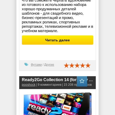
что вы соможете черпать вдохновение
из готового к использованию набора
хорошо продуманных деталей
шаблонов - для свадебного видео,
бизнес-презентаций и промо,
рекламных роликах, спортивных
репортажах, телевизионной рекламе и в
учебном материале.
Читать далее
Футажи
/
Другие
Ready2Go Collection 14 (for Sony Vegas)
pooshock
| 9 комментариев | 15 208 просмотров