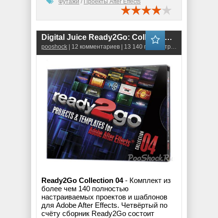
Футажи
/
Проекты After Effects
Digital Juice Ready2Go: Collection 4 (AE Projects + ISO)
pooshock
| 12 комментариев | 13 140 просмотров
Ready2Go Collection 04
- Комплект из
более чем 140 полностью
настраиваемых проектов и шаблонов
для Adobe After Effects. Четвёртый по
счёту сборник Ready2Go состоит