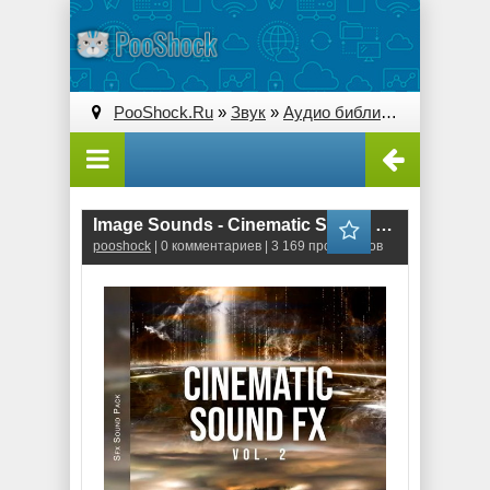
PooShock.Ru
»
Звук
»
Аудио библиотеки
» Image 
Image Sounds - Cinematic Sound FX 2 (WAV)
pooshock
| 0 комментариев | 3 169 просмотров