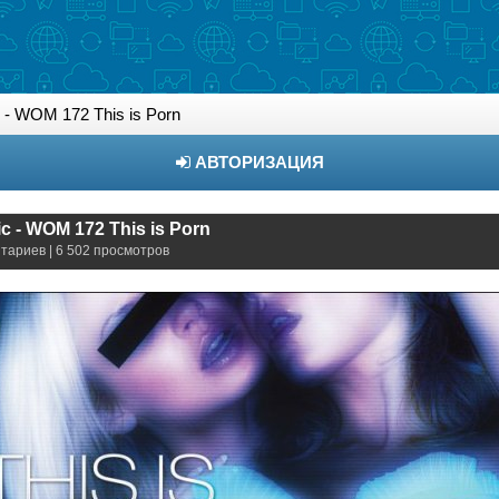
- WOM 172 This is Porn
АВТОРИЗАЦИЯ
c - WOM 172 This is Porn
нтариев | 6 502 просмотров