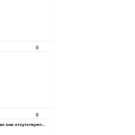
0
0
х они отсутствуют...