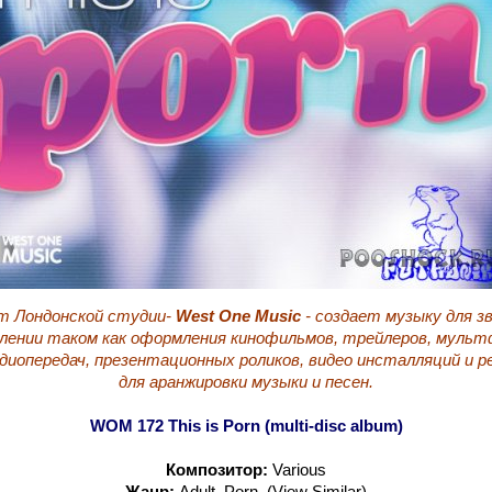
т Лондонской студии-
West One Music
- создает музыку для з
влении таком как оформления кинофильмов, трейлеров, мультф
диопередач, презентационных роликов, видео инсталляций и р
для аранжировки музыки и песен.
WOM 172 This is Porn (multi-disc album)
Композитор:
Various
Жанр:
Adult, Porn, (View Similar)