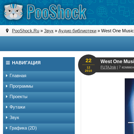
PooShock.Ru
»
Звук
»
Аудио библиотеки
» West One Music 
22
West One Musi
НАВИГАЦИЯ
FUTAJnik
| 7 комме
12
2010
Главная
Программы
Проекты
Футажи
Звук
Графика (2D)