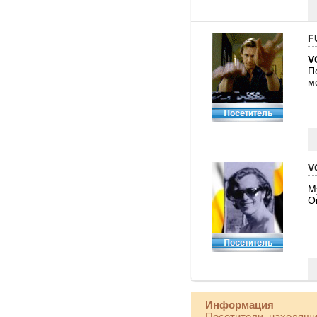
F
V
П
м
V
М
О
Информация
Посетители, находящи