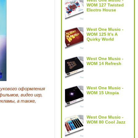
West One Music -
WOM 127 Twisted
Electro House
West One Music -
WOM 125 It's A
Quirky World
West One Music -
WOM 14 Refresh
West One Music -
вукового оформления
WOM 15 Utopia
ильмов, видео игр,
екламы, а также,
West One Music -
WOM 80 Cool Jazz