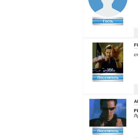
F
с
A
F
Л