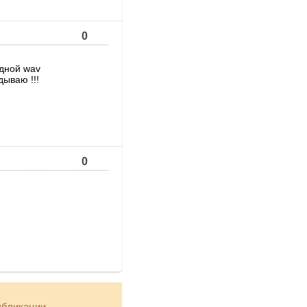
0
одной wav
дываю !!!
0
убликации.