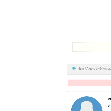
0
Звук
/
Аудио библиотек
or
И