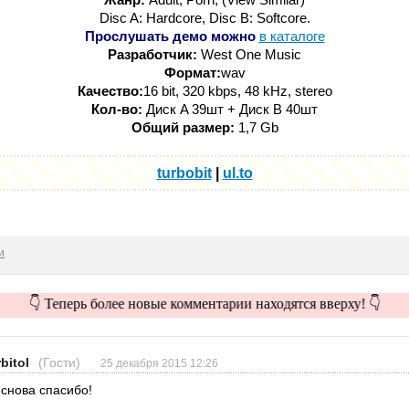
Disc A: Hardcore, Disc B: Softcore.
Прослушать демо можно
в каталоге
Разработчик:
West One Music
Формат:
wav
Качество:
16 bit, 320 kbps, 48 kHz, stereo
Кол-во:
Диск A 39шт + Диск В 40шт
Общий размер:
1,7 Gb
turbobit
|
ul.to
и
👇 Теперь более новые комментарии находятся вверху! 👇
bitol
(Гости)
25 декабря 2015 12:26
 снова спасибо!