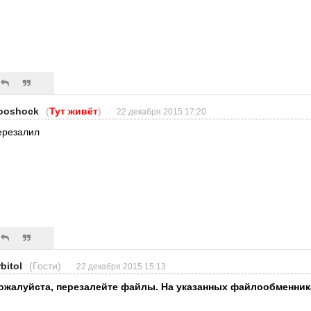
ooshock
(
Тут живёт
)
22 декабря 2015 17:20
ерезалил
bitol
(Гости)
22 декабря 2015 15:13
ожалуйста, перезалейте файлы. На указанных файлообменника