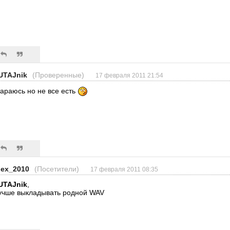
UTAJnik
(Проверенные)
17 февраля 2011 21:54
тараюсь но не все есть
lex_2010
(Посетители)
17 февраля 2011 08:35
UTAJnik
,
учше выкладывать родной WAV