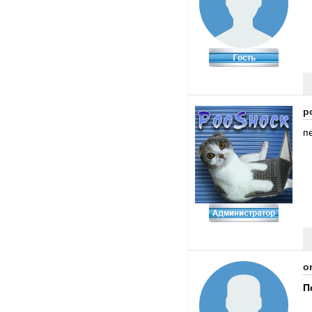
p
п
or
П