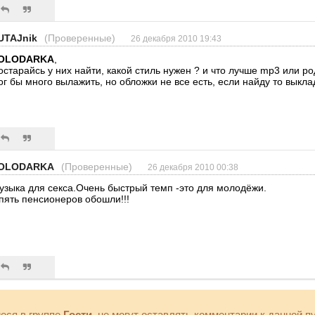
UTAJnik
(Проверенные)
26 декабря 2010 19:43
OLODARKA
,
остарайсь у них найти, какой стиль нужен ? и что лучше mp3 или р
ог бы много вылажить, но обложки не все есть, если найду то выкла
OLODARKA
(Проверенные)
26 декабря 2010 00:38
узыка для секса.Очень быстрый темп -это для молодёжи.
пять пенсионеров обошли!!!
еся в группе
Гости
, не могут оставлять комментарии к данной п