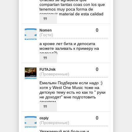
compartan tantas coas con los que
tenemos muy poca forma de
conseguir material de esta calidad
0
Nomen
(Гости)
а кроме лет бита и депосита
можете заливать к примеру на
аплоад?)
0
FUTAJnik
(Проверенные)
Емельян Подберем если надо :)
хотя у West One Music тоже на
детскую тему есть но как то " руки
не доходят" мне подготовить
архивом.
0
ospiy
(Проверенные)
Уважаемый всё больше и