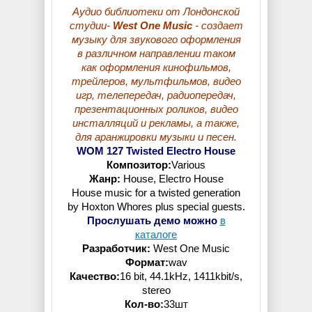
Аудио библиотеки от Лондонской
студии-
West One Music
- создает
музыку для звукового оформления
в различном направлении таком
как оформления кинофильмов,
трейлеров, мультфильмов, видео
игр, телепередач, радиопередач,
презентационных роликов, видео
инсталляций и рекламы, а также,
для аранжировки музыки и песен.
WOM 127 Twisted Electro House
Композитор:
Various
Жанр:
House, Electro House
House music for a twisted generation
by Hoxton Whores plus special guests.
Прослушать демо можно
в
каталоге
Разработчик:
West One Music
Формат:
wav
Качество:
16 bit, 44.1kHz, 1411kbit/s,
stereo
Кол-во:
33шт