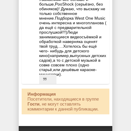
больше,PooShock (серьёзно, без
обиняков)! Думаю, что выскажу не
только собственное
мнение.Подборка West One Music
очень интересна и многопланова (
да ещё с предварительной
прослушкой!!!)Люди
занимающиеся видеосъёмкой и
обработкой наверняка оценят
твой труд.....Хотелось бы ещё
чего- нибудь для детского
кино(например,выпускных детских
садов),а то с детской музыкой в
совке совсем плохо (одно
старьё,или дешёвые караоке-
минусовки).
Информация
Посетители, находящиеся в группе
Гости
, не могут оставлять
комментарии к данной публикации.