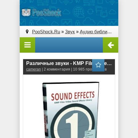
PooShock.Ru
»
Звук
»
Аудио библиотеки
» Различ
Различные звуки - KMP Film Video Sound Effects Vol.1-10 (WAV)
cameran
| 2 комментария | 10 985 просмотров