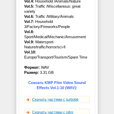
Vol.4:
Household /Animals/Nature
Vol.5:
Traffic /Miscellanious: great
variety
Vol.6:
Traffic /Military/Animals
Vol.7:
Household
3/Factory/Fireworks/People
Vol.8:
Sport/Medical/Mechanic/Amusement
Vol.9:
Watersport-
Nature/traffic/horror/sci-fi
Vol.10:
Europe/Transport/Tourism/Spare Time
Формат:
WAV
Размер:
3.31 GB
Скачать KMP Film Video Sound
Effects Vol.1-10 (WAV):
Скачать частями с turbobit
Скачать частями с nitro