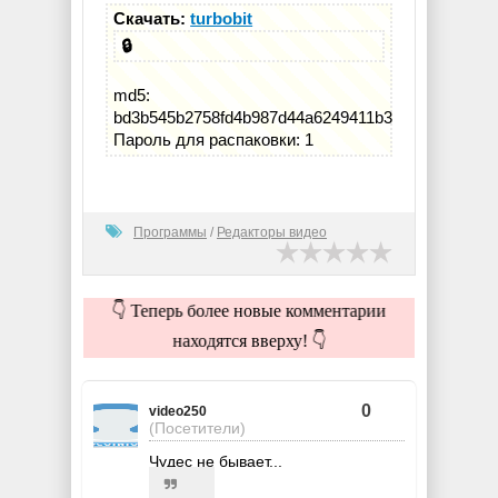
Скачать:
turbobit
🔒
md5:
bd3b545b2758fd4b987d44a6249411b3
Пароль для распаковки: 1
Программы
/
Редакторы видео
👇 Теперь более новые комментарии
находятся вверху! 👇
0
video250
(Посетители)
Чудес не бывает...