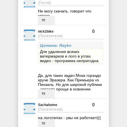
(Гости)
Не могу скачать. говорит что
угроза..
0
nick2bike
(Посетители)
Цитата: Rayko
Для удаления всяких
ватермарков и лого в углах
видео - программа непригодна.
Да, для таких задач Мока гораздо
круче Эразера. Как Премьера vs
Пинакль. Но для широкой публики
- гораздо проще в освоении.
0
Sachahome
(Посетители)
на логотипах - увы не работает(((