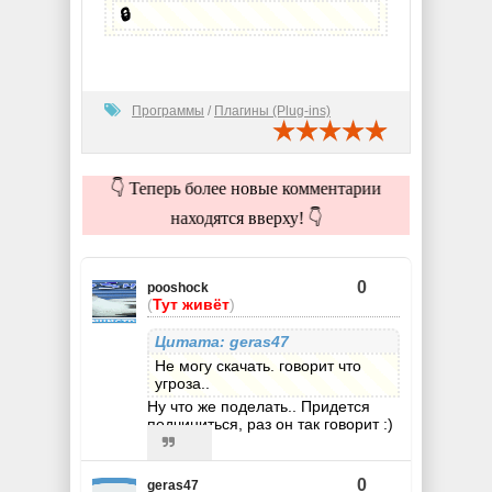
🔒
Программы
/
Плагины (Plug-ins)
👇 Теперь более новые комментарии
находятся вверху! 👇
0
pooshock
(
Тут живёт
)
Цитата: geras47
Не могу скачать. говорит что
угроза..
Ну что же поделать.. Придется
подчиниться, раз он так говорит :)
0
geras47