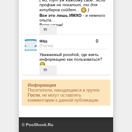
( но, тут уж каждому свое...если
профам не покатит, то для
ютуберов сойдет...
)
Все это лишь ИМХО
- и немного
опыта...
Всем удачи!
0
Mitja
(Гости)
Уважаемый pooshok, где взять
информацию как пользоваться?
Информация
Посетители, находящиеся в группе
Гости
, не могут оставлять
комментарии к данной публикации.
© PooShock.Ru