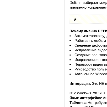
Defishr, выбирает мод
мгновенно исправляет
🔒
Почему именно DEF
Автоматическое уд
Работает с любым 
Сведение деформир
Исправление видео
Создание пользова
Исправление от це
Переворот видео в
Руководство польз
Автономное Windo
Интеграция:
Это НЕ п
OS:
Windows 7\8.1\10
Язык интерфейса:
Ан
Таблетка:
Не требует