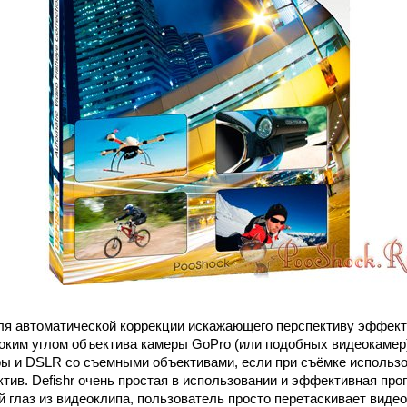
ля автоматической коррекции искажающего перспективу эффекта
оким углом объектива камеры GoPro (или подобных видеокамер),
ры и DSLR со съемными объективами, если при съёмке использ
тив. Defishr очень простая в использовании и эффективная про
 глаз из видеоклипа, пользователь просто перетаскивает виде