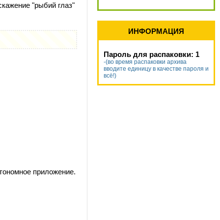
скажение "рыбий глаз"
ИНФОРМАЦИЯ
Пароль для распаковки: 1
-(во время распаковки архива
вводите единицу в качестве пароля и
всё!)
втономное приложение.