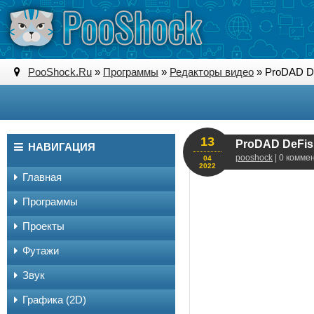
PooShock.Ru
»
Программы
»
Редакторы видео
» ProDAD De
13
ProDAD DeFish
НАВИГАЦИЯ
pooshock
| 0 комме
04
2022
Главная
Программы
Проекты
Футажи
Звук
Графика (2D)