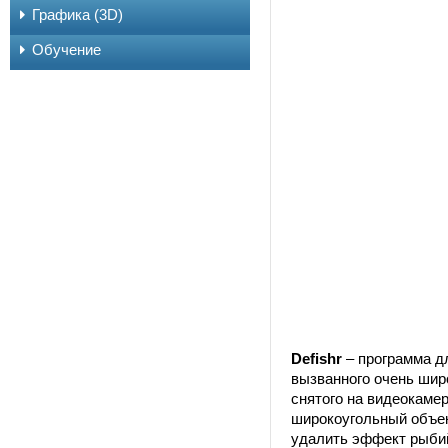
Графика (3D)
Обучение
Defishr
– программа д
вызванного очень шир
снятого на видеокаме
широкоугольный объек
удалить эффект рыбий