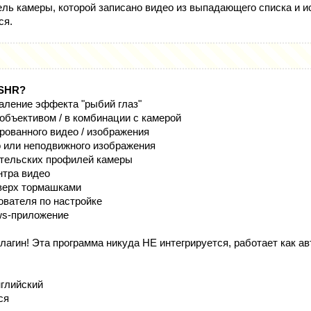
ель камеры, которой записано видео из выпадающего списка и и
ся.
ISHR?
аление эффекта "рыбий глаз"
объективом / в комбинации с камерой
ованного видео / изображения
 или неподвижного изображения
тельских профилей камеры
нтра видео
верх тормашками
ователя по настройке
ws-приложение
лагин! Эта программа никуда НЕ интегрируется, работает как а
глийский
ся