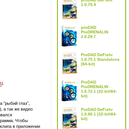
proDAD DeFishr
1.0.75.4
proDAD
ProDRENALIN
2.0.29.7
ProDAD DeFishr
1.0.75.1 Standalone
(64-bit)
ProDAD
ProDRENALIN
1.0.72.1 (32-bit\64-
bit)
 "рыбий глаз",
 а так же видео
ProDAD DeFishr
1.0.66.1 (32-bit\64-
овался
bit)
грамма. Чтобы
оклипа в приложении