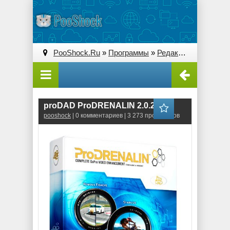
PooShock.Ru
»
Программы
»
Редакторы видео
» 
proDAD ProDRENALIN 2.0.29.7
pooshock
| 0 комментариев | 3 273 просмотров