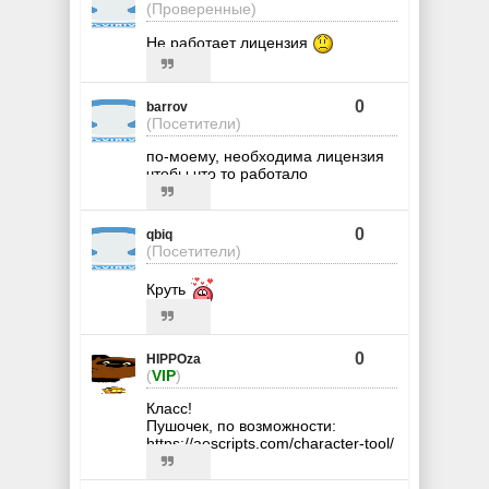
(Проверенные)
Не работает лицензия
0
barrov
(Посетители)
по-моему, необходима лицензия
чтобы что то работало
0
qbiq
(Посетители)
Круть
0
HIPPOza
(
VIP
)
Класс!
Пушочек, по возможности:
https://aescripts.com/character-tool/