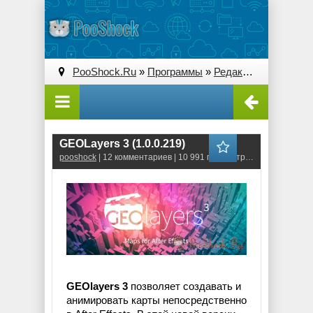
PooShock.Ru
»
Программы
»
Редакторы видео
» G
GEOLayers 3 (1.0.0.219)
pooshock
| 12 комментариев | 10 991 просмотров
GEOlayers 3
позволяет создавать и
анимировать карты непосредственно