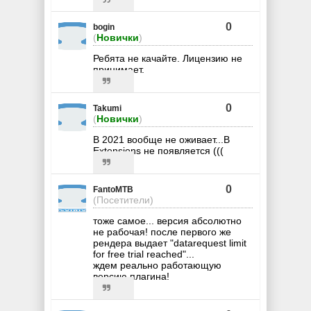
0
bogin
(
Новички
)
Ребята не качайте. Лицензию не
принимает.
0
Takumi
(
Новички
)
В 2021 вообще не оживает...В
Extensions не появляется (((
0
FantoMTB
(Посетители)
тоже самое... версия абсолютно
не рабочая! после первого же
рендера выдает "datarequest limit
for free trial reached"...
ждем реально работающую
версию плагина!