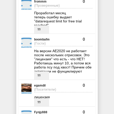
0
frommm
(Проверенные)
Проработал месяц
теперь ошибку выдает
"datarequest limit for free trial
reached"
0
boombafm
(Гости)
На версии AE2020 не работает
после нескольких отрисовок. Это
"лицензия" что есть - что НЕТ!
Работаешь минут 10, а потом вся
работа псу под хвост! Причем обе
активации не фунциклируют
0
egamdil
(Посетители)
лицензия
0
Fynjy888