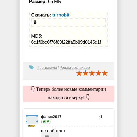
Размер:
65 МБ
Скачать:
turbobit
🔒
MD5:
6c1f6bc6f76f69f22ffa5b89d0145d1f
Программы
/
Редакторы видео
👇 Теперь более новые комментарии
находятся вверху! 👇
0
фанис2017
(
VIP
)
не работает