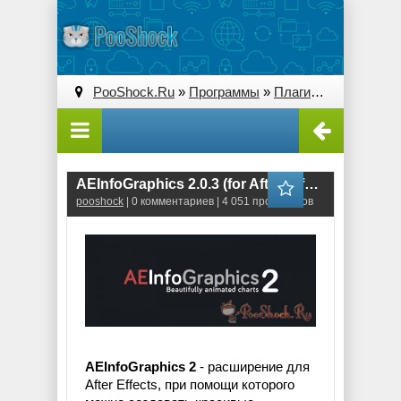
PooShock.Ru
»
Программы
»
Плагины (Plug-ins)
» 
AEInfoGraphics 2.0.3 (for After Effects)
pooshock
| 0 комментариев | 4 051 просмотров
AEInfoGraphics 2
- расширение для
After Effects, при помощи которого