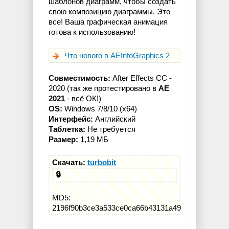
шаблонов диаграмм, чтобы создать
свою композицию диаграммы. Это
все! Ваша графическая анимация
готова к использованию!
Что нового в AEInfoGraphics 2
Совместимость:
After Effects СС -
2020 (так же протестировано в
AE
2021
- всё ОК!)
OS:
Windows 7/8/10 (x64)
Интерфейс:
Английский
Таблетка:
Не требуется
Размер:
1,19 МБ
Скачать:
turbobit
🔒
MD5:
2196f90b3ce3a533ce0ca66b43131a49