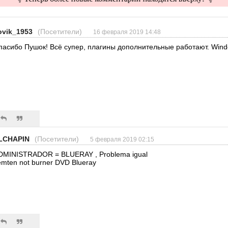
ovik_1953
(Посетители)
16 февраля 2019 14:48
пасибо Пушок! Всё супер, плагины дополнительные работают. Windo
LCHAPIN
(Посетители)
5 февраля 2019 02:15
DMINISTRADOR = BLUERAY , Problema igual
emten not burner DVD Blueray