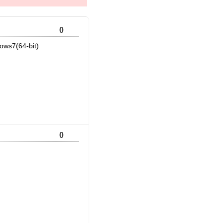
0
ws7(64-bit)
0