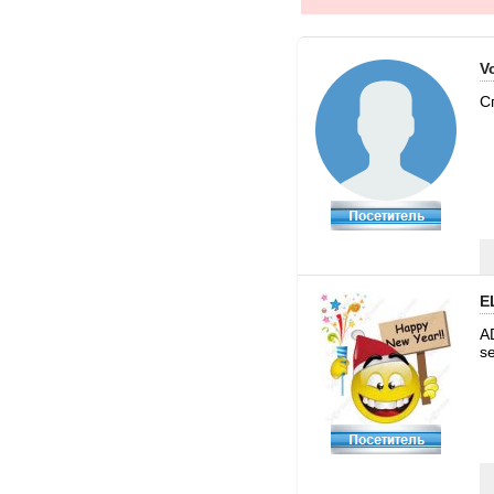
V
С
E
A
s