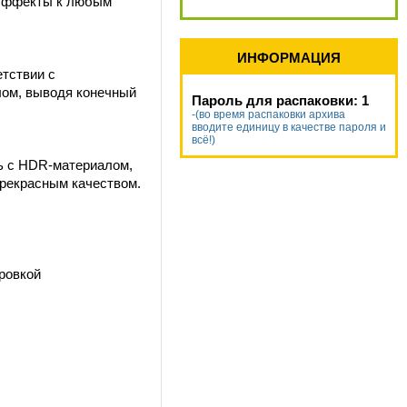
цэффекты к любым
ИНФОРМАЦИЯ
тствии с
лом, выводя конечный
Пароль для распаковки: 1
-(во время распаковки архива
вводите единицу в качестве пароля и
всё!)
ь с HDR-материалом,
рекрасным качеством.
ровкой