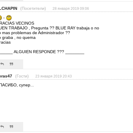
LCHAPIN
(Посетители)
28 января 2019 09:06
-
RACIAS VECINOS
UEN TRABAJO , Pregunta ?? BLUE RAY trabaja o no
o mas problemas de Administrador ??
o graba , no quema
racias
______ ALGUIEN RESPONDE ??? ________
eras47
(Гости)
23 января 2019 20:43
ПАСИБО, супер...