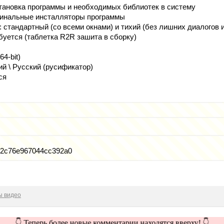
тановка программы и необходимых библиотек в систему
гинальные инсталляторы программы
: стандартный (со всеми окнами) и тихий (без лишних диалогов и
буется (таблетка R2R зашита в сборку)
64-bit)
й \ Русский (русификатор)
ся
72c76e967044cc392a0
ы видео
👇 Теперь более новые комментарии находятся вверху! 👇