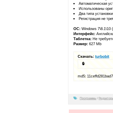
Автоматическая ус
Использованы ори
Два типа установки
Регистрация не тре
ОС:
Windows 7\8.1\10 (
Интерфейс:
Английски
Таблетка:
Не требует
Размер:
627 Mb
Скачать:
turbobit
🔒
md5: 11ceffd281bad
100
Программы
/
Редактор