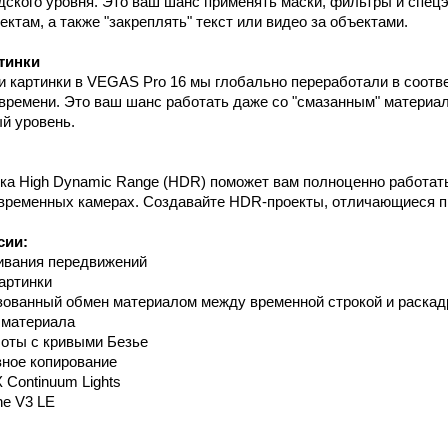
дского уровня. Это ваш шанс применять маски, фильтры и спе
там, а также "закреплять" текст или видео за объектами.
тинки
 картинки в VEGAS Pro 16 мы глобально переработали в соотве
времени. Это ваш шанс работать даже со "смазанным" материа
ый уровень.
а High Dynamic Range (HDR) поможет вам полноценно работат
временных камерах. Создавайте HDR-проекты, отличающиеся п
сии:
вания передвижений
артинки
зованный обмен материалом между временной строкой и раскад
 материала
оты с кривыми Безье
ное копирование
 Continuum Lights
ne V3 LE
: