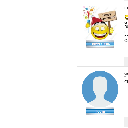
E
G
B
n
n
G
_
g
С