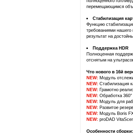
полноценного голливу
перемещающимся объек
Стабилизация кар
Функцию стабилизации
требованиями нашего 
результат на достойн
Поддержка HDR
Полноценная поддержк
отснятым на ультрасо
Что нового в 16й вер
NEW:
Модуль отслежи
NEW:
Стабилизация к
NEW:
Грамотно реали
NEW:
Обработка 360°
NEW:
Модуль для раб
NEW:
Развитое резерв
NEW:
Модуль Boris FX
NEW:
proDAD VitaSce
Особенности сборки