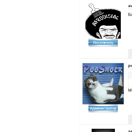
a
Б
p
М
s