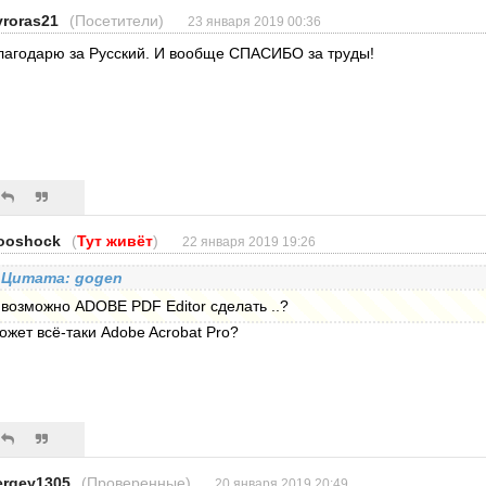
vroras21
(Посетители)
23 января 2019 00:36
лагодарю за Русский. И вообще СПАСИБО за труды!
ooshock
(
Тут живёт
)
22 января 2019 19:26
Цитата: gogen
возможно ADOBE PDF Editor сделать ..?
ожет всё-таки Adobe Acrobat Pro?
ergey1305
(Проверенные)
20 января 2019 20:49