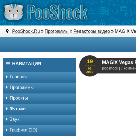
PooShock.Ru
»
Программы
»
Редакторы видео
» MAGIX Veg
19
MAGIX Vegas P
НАВИГАЦИЯ
pooshock
| 7 комме
01
2019
Главная
Программы
Проекты
Футажи
Звук
Графика (2D)