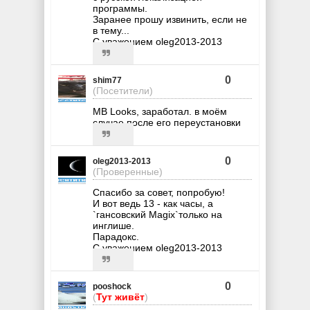
программы.
Заранее прошу извинить, если не
в тему...
С уважением oleg2013-2013
0
shim77
(Посетители)
MB Looks, заработал. в моём
случае после его переустановки
0
oleg2013-2013
(Проверенные)
Спасибо за совет, попробую!
И вот ведь 13 - как часы, а
`гансовский Magix`только на
инглише.
Парадокс.
С уважением oleg2013-2013
0
pooshock
(
Тут живёт
)