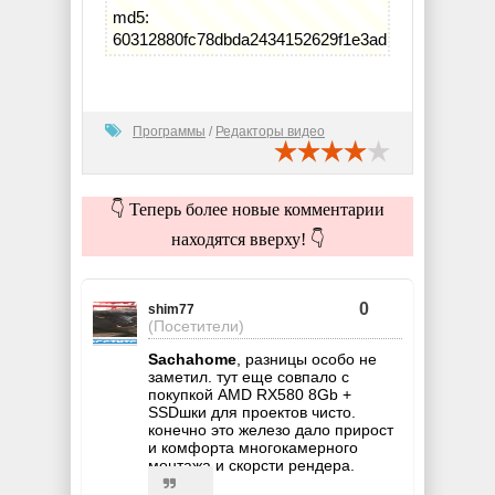
md5:
60312880fc78dbda2434152629f1e3ad
Программы
/
Редакторы видео
👇 Теперь более новые комментарии
находятся вверху! 👇
0
shim77
(Посетители)
Sachahome
, разницы особо не
заметил. тут еще совпало с
покупкой AMD RX580 8Gb +
SSDшки для проектов чисто.
конечно это железо дало прирост
и комфорта многокамерного
монтажа и скорсти рендера.