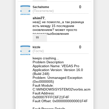
0
Sachahome
(Посетители)
shim77
,
неа(( не помогло,,а так разница
есть между 15 последним
оновлением? может просто
подождатьобновления
0
kizzle
(Гости)
keeps crashing...
Problem Description
Application Name: VEGAS Pro
Application Version: Version 16.0
(Build 248)
Problem: Unmanaged Exception
(0xc0000005)
Fault Module:
C:\WINDOWS\SYSTEM32\vorbis.acm
Fault Address:
0x00007FFFC6F21F4F
Fault Offset: 0x0000000000001F4F
Fault Process Details