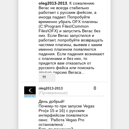
oleg2013-2013
, К сожалению
Вегас не всегда стабильно
работает с русским фейсом, а
иногда падает. Попробуйте
временно убрать OFX плагины
(C:\Program Files\Common
Files\OFX) и запустить Вегас без
них. Если Вегас запустился и
работает, попробуйте возвращать
частями плагины, выявив с каким
именно плагином появляются
падения. Если падения возникают
с плагинами и без них, то
придется вам отказаться от
русского фейса или поискать
другую версию Вегаса...
0
oleg2013-2013
(Проверенные)
День добрый!
Почему-то при запуске Vegas
Pro(и 15 и 16) с русским
интерфейсом появляется
окно: `Работа Vegas Pro
остановлена`.
Есть ли решение?