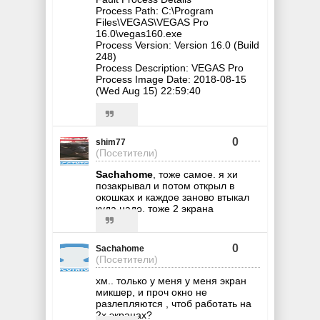
Process Path: C:\Program
Files\VEGAS\VEGAS Pro
16.0\vegas160.exe
Process Version: Version 16.0 (Build
248)
Process Description: VEGAS Pro
Process Image Date: 2018-08-15
(Wed Aug 15) 22:59:40
0
shim77
(Посетители)
Sachahome
, тоже самое. я хи
позакрывал и потом открыл в
окошках и каждое заново втыкал
куда надо. тоже 2 экрана
0
Sachahome
(Посетители)
хм.. только у меня у меня экран
микшер, и проч окно не
разлепляются , чтоб работать на
2х экранах?