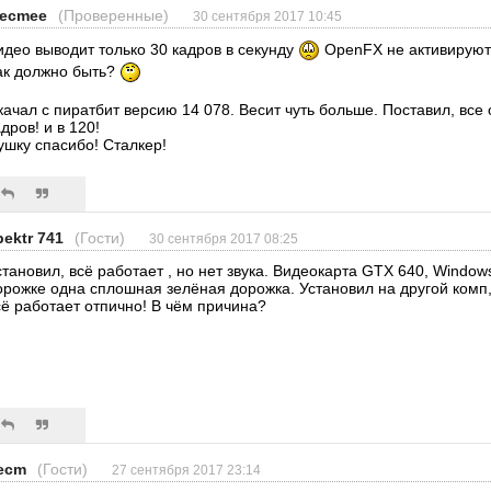
lecmee
(Проверенные)
30 сентября 2017 10:45
идео выводит только 30 кадров в секунду
OpenFX не активируют
ак должно быть?
качал с пиратбит версию 14 078. Весит чуть больше. Поставил, все 
дров! и в 120!
ушку спасибо! Сталкер!
pektr 741
(Гости)
30 сентября 2017 08:25
становил, всё работает , но нет звука. Видеокарта GTX 640, Windows 
орожке одна сплошная зелёная дорожка. Установил на другой комп, 
сё работает отпично! В чём причина?
ecm
(Гости)
27 сентября 2017 23:14