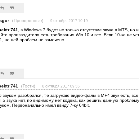
sgor
(Проверенные)
9 октября 2017 10:19
pektr 741
, в Windows 7 будет не только отсутствие звука в MTS, но
айте производителя есть требования Win 10 и все. Если 10-ка не ус
.1, на ней проблем не замечено.
pektr 741
(Гости)
8 октября 2017 09:55
о звуком разобрался, т.е загружаю видео-фалы в МР4 звук есть, вс
TS звука нет, по видимому нет кодека, как решить данную проблем
вуком. Первоначально имел ввиду 7-ку 64bit.