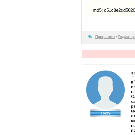
md5: c51c8e2dd5020
100
Программы
/
Редактор
s
в
п
н
O
с
р
м
о
к
п
п