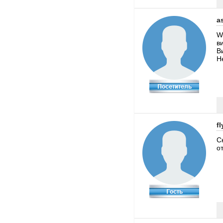
a
W
ви
В
Н
fl
С
о