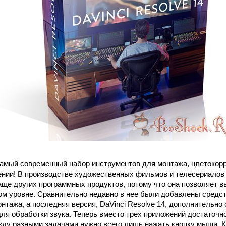
амый современный набор инструментов для монтажа, цветокорр
ении! В производстве художественных фильмов и телесериалов 
аще других программных продуктов, потому что она позволяет в
м уровне. Сравнительно недавно в нее были добавлены средс
нтажа, а последняя версия, DaVinci Resolve 14, дополнительно
 для обработки звука. Теперь вместо трех приложений достаточн
ду разными задачами нужно всего лишь нажать кнопку мыши. К