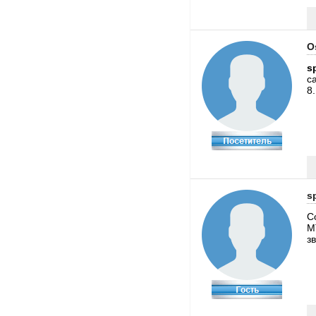
O
s
с
8
s
С
M
з