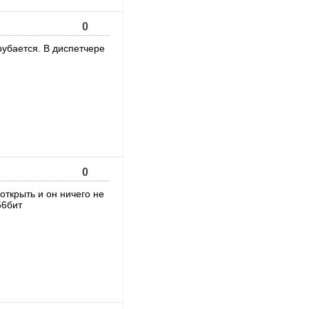
0
рубается. В диспетчере
0
ткрыть и он ничего не
56бит