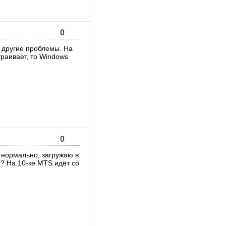
0
 и другие проблемы. На
траивает, то Windows
0
ё нормально, загружаю в
у? На 10-ке MTS идёт со