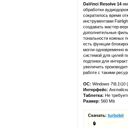
DaVinci Resolve 14
име
обработки аудиодорож
сократилось время от
инструментами Fairlig
создавать мастер-вер
дополнительные фильт
тональности кожных п
есть функции блокиро
могли одновременно вы
системой для целей п
подгонки для интерак
увеличить производит
работе с такими ресу
ОС:
Windows 7\8.1\10 (
Интерфейс:
Английск
Таблетка:
Не требует
Размер:
560 Mb
Скачать:
turbobit
🔒