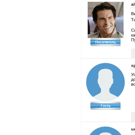
a
В
Т
С
ка
П
s
У
д
в
u