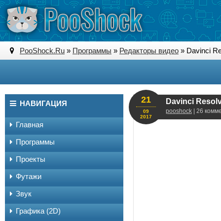
PooShock.Ru
»
Программы
»
Редакторы видео
» Davinci Re
21
Davinci Resol
НАВИГАЦИЯ
pooshock
| 26 комм
09
2017
Главная
Программы
Проекты
Футажи
Звук
Графика (2D)