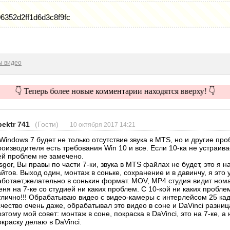
6352d2ff1d6d3c8f9fc
ы видео
👇 Теперь более новые комментарии находятся вверху! 👇
pektr 741
(Гости)
10 октября 2017 14:21
 Windows 7 будет не только отсутствие звука в MTS, но и другие пр
роизводителя есть требования Win 10 и все. Если 10-ка не устраивае
ей проблем не замечено.
sgor, Вы правы по части 7-ки, звука в MTS файлах не будет, это я 
айтов. Выход один, монтаж в соньке, сохранение и в давинчу, я это
аботает,желательно в сонькин формат. MOV, MP4 студия видит номал
еня на 7-ке со студией ни каких проблем. С 10-кой ни каких пробле
тлично!!! Обрабатываю видео с видео-камеры с интерлейсом 25 ка
ачество очень даже, обрабатывал это видео в соне и DaVinci разни
оэтому мой совет: монтаж в соне, покраска в DaVinci, это на 7-ке, а
окраску делаю в DaVinci.