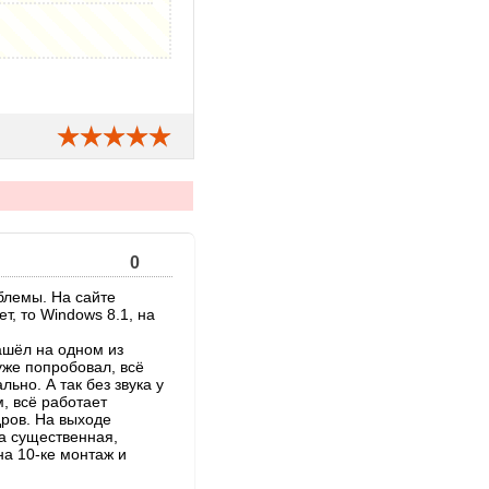
0
облемы. На сайте
т, то Windows 8.1, на
нашёл на одном из
 уже попробовал, всё
ьно. А так без звука у
м, всё работает
дров. На выходе
ца существенная,
 на 10-ке монтаж и