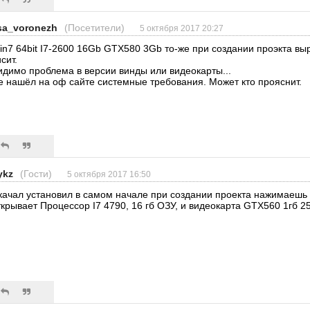
sa_voronezh
(Посетители)
5 октября 2017 20:27
in7 64bit I7-2600 16Gb GTX580 3Gb то-же при создании проэкта вы
сит.
идимо проблема в версии винды или видеокарты...
е нашёл на оф сайте системные требования. Может кто прояснит.
ykz
(Гости)
5 октября 2017 16:50
качал установил в самом начале при создании проекта нажимаешь о
ткрывает Процессор І7 4790, 16 гб ОЗУ, и видеокарта GTX560 1гб 2