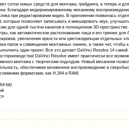
ет сотни новых средств для монтажа, грейдинга, а теперь и д
ки. Благодаря модернизированному механизму воспроизведения
клика при редактировании видео. В приложении появилась отдел
ht, которые позволяют записывать и микшировать звук, улучшать
сию для одной тысячи каналов в полноценном 3D-пространстве
ры, как автоматическое распознавание лица и его трекинг для 
окровов, увеличения яркости или цветокоррекции отдельных эле
вки папок и совмещения монтажных линеек, а также чат, чтобы 
полнять один проект. Все это делает DaVinci Resolve 14 самой
остпроизводства! DaVinci Resolve имеет практически все возм
тивного монтажа с творческим подходом. Новый механизм позвол
ельность, обеспечивая мгновенное воспроизведение и сверхбыс
рсоемкими форматами, как H.264 и RAW.
64-bit)
ий
ся