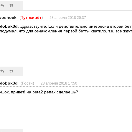
ooshock
(
Тут живёт
)
28 апреля 2018 20:37
olobok3d
, Здравствуйте. Если действительно интересна вторая бетт
 подумал, что для ознакомления первой бетты хватило, т.е. все ждут
olobok3d
(Гости)
28 апреля 2018 17:50
ушок, привет! на beta2 репак сделаешь?