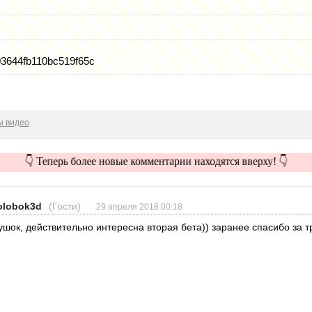
03644fb110bc519f65c
ы видео
👇 Теперь более новые комментарии находятся вверху! 👇
olobok3d
(Гости)
29 апреля 2018 00:18
ушок, действительно интересна вторая бета)) заранее спасибо за т