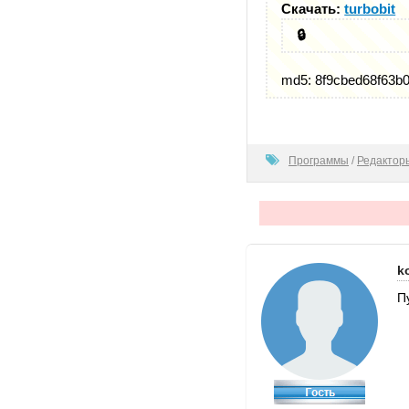
Скачать:
turbobit
🔒
md5: 8f9cbed68f63b
100
Программы
/
Редактор
k
П