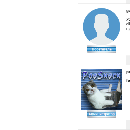
g
У
c
п
p
f