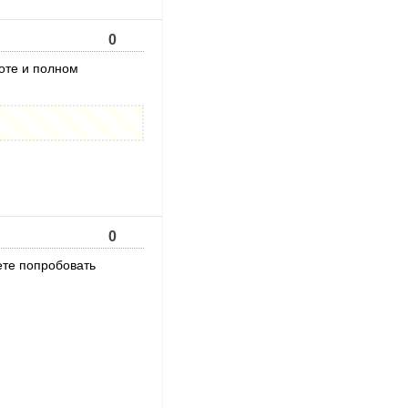
0
боте и полном
0
ете попробовать