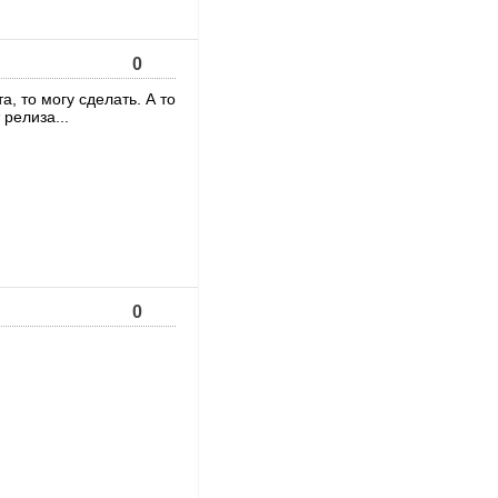
0
а, то могу сделать. А то
 релиза...
0