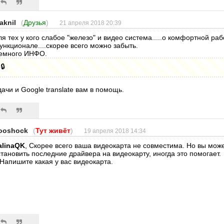
aknil
(
Друзья
)
21 апреля 2018 20:39
ля тех у кого слабое "железо" и видео система.....о комфортной ра
ункционале....скорее всего можно забыть.
емного ИНФО.
🔒
дачи и Google translate вам в помощь.
ooshock
(
Тут живёт
)
19 апреля 2018 14:34
alinaQK
, Скорее всего ваша видеокарта не совместима. Но вы мож
становить последние драйвера на видеокарту, иногда это помогает.
 Напишите какая у вас видеокарта.