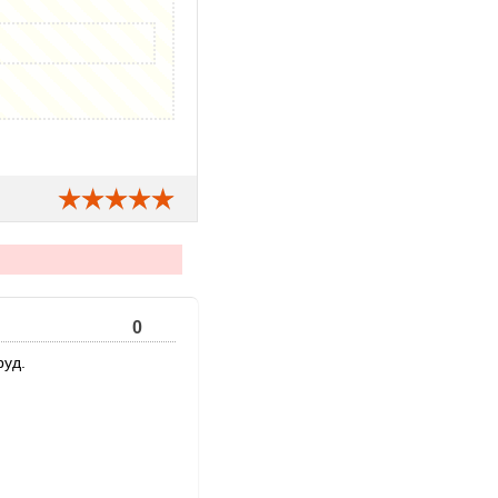
0
руд.