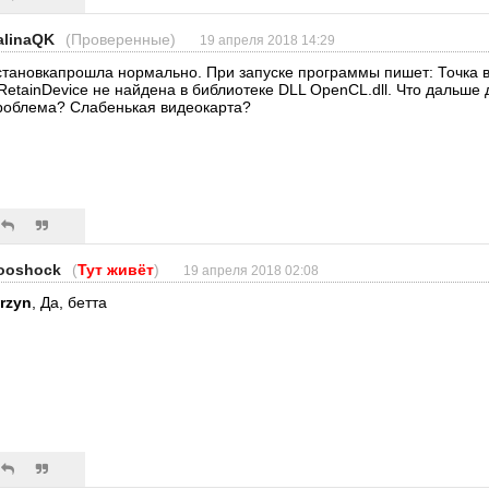
alinaQK
(Проверенные)
19 апреля 2018 14:29
становкапрошла нормально. При запуске программы пишет: Точка в
lRetainDevice не найдена в библиотеке DLL OpenCL.dll. Что дальше 
роблема? Слабенькая видеокарта?
ooshock
(
Тут живёт
)
19 апреля 2018 02:08
erzyn
, Да, бетта