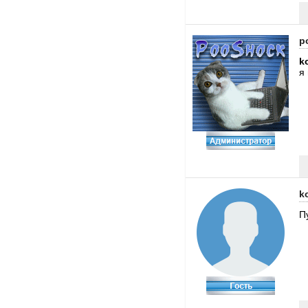
p
k
я
k
П