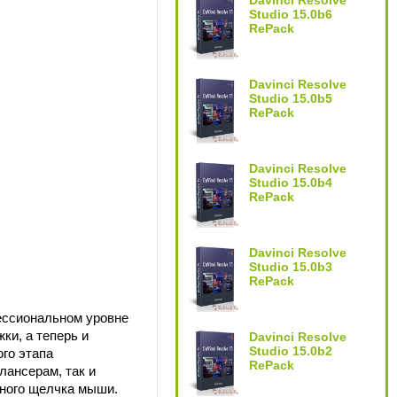
Davinci Resolve
Studio 15.0b6
RePack
Davinci Resolve
Studio 15.0b5
RePack
Davinci Resolve
Studio 15.0b4
RePack
Davinci Resolve
Studio 15.0b3
RePack
фессиональном уровне
ки, а теперь и
Davinci Resolve
Studio 15.0b2
го этапа
RePack
лансерам, так и
ного щелчка мыши.