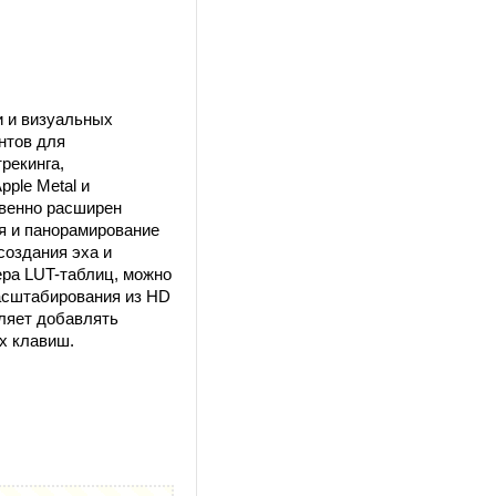
и и визуальных
нтов для
трекинга,
ple Metal и
венно расширен
ия и панорамирование
создания эха и
ера LUT-таблиц, можно
масштабирования из HD
оляет добавлять
х клавиш.