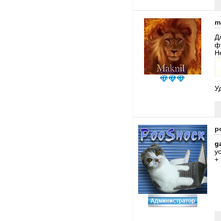
m
Д
ф
Н
У
p
g
у
+