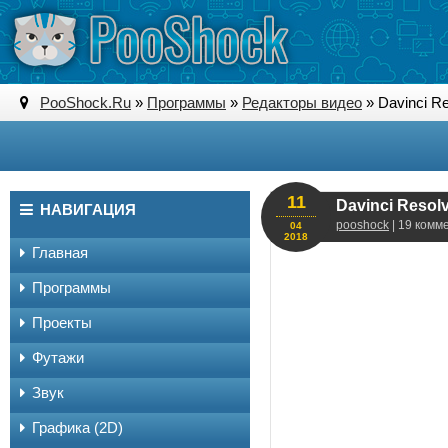
PooShock.Ru
»
Программы
»
Редакторы видео
» Davinci R
11
Davinci Resol
НАВИГАЦИЯ
pooshock
| 19 комм
04
2018
Главная
Программы
Проекты
Футажи
Звук
Графика (2D)