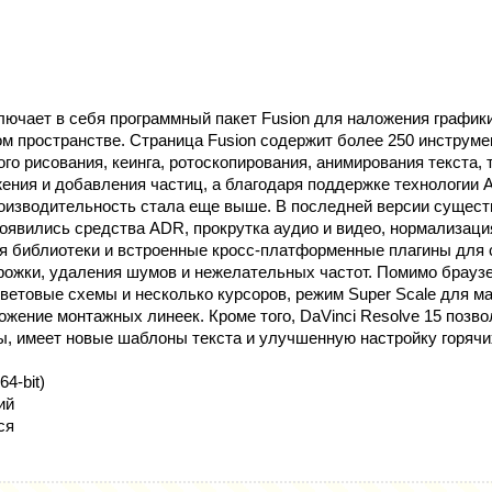
ючает в себя программный пакет Fusion для наложения график
м пространстве. Страница Fusion содержит более 250 инструме
ого рисования, кеинга, ротоскопирования, анимирования текста, 
ния и добавления частиц, а благодаря поддержке технологии Ap
оизводительность стала еще выше. В последней версии сущест
 появились средства ADR, прокрутка аудио и видео, нормализац
ля библиотеки и встроенные кросс-платформенные плагины для 
рожки, удаления шумов и нежелательных частот. Помимо брауз
ветовые схемы и несколько курсоров, режим Super Scale для 
ожение монтажных линеек. Кроме того, DaVinci Resolve 15 позв
ы, имеет новые шаблоны текста и улучшенную настройку горячи
64-bit)
ий
ся