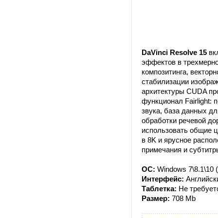
DaVinci Resolve 15
вкл
эффектов в трехмерно
композитинга, векторн
стабилизации изображе
архитектуры CUDA пр
функционал Fairlight:
звука, база данных д
обработки речевой до
использовать общие ц
в 8K и ярусное распол
примечания и субтитр
ОС:
Windows 7\8.1\10 (
Интерфейс:
Английск
Таблетка:
Не требует
Размер:
708 Mb