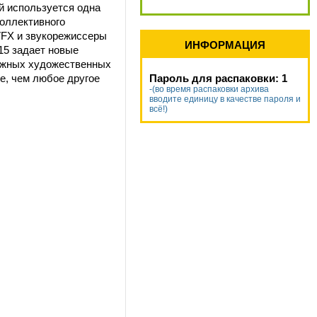
й используется одна
коллективного
VFX и звукорежиссеры
ИНФОРМАЦИЯ
 15 задает новые
ражных художественных
е, чем любое другое
Пароль для распаковки: 1
-(во время распаковки архива
вводите единицу в качестве пароля и
всё!)