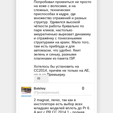
Попробовал прокеиться не просто
на коже с волосами, а на
сложных, технических
приспособах в кадре, где
множество отражений и разных
структур. Удивился высокой
чёткости работы буквально по
паре кликов, настолько
аккуратненько вырезает динамику
и отражёнку с тонюсенькими
структурами на краях. Мало того,
там есть приблуда и для
автомаски, что удобно. Кеит
зелень и синьку, разными
плагинами из пакета ISP.
Хотелось бы установить на
СС2014, причём не только на АЕ,
но и на Премьерку.
0
Bolshoy
(Проверенные)
2 magnat, легко, так как в
инстлляторе есть выбор всех
младших моделей вплоть до Pr 6.
А вот с PR СС 2014.1 - полная