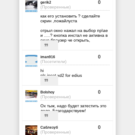
0
gerik2
(Проверенные)
как его установить ? сделайте
скрин ,пожайлуста
отрыл окно нажал на выбор пр\ае
и .....? кнопка инстал не активна в
окне браузер че открыть,
0
iman916
(Посетители)
hi
pls inset xd2 for edius
0
Bolshoy
(Проверенные)
Ох тыж, надо будет затестить это
дело. Благодарствуем!
0
Саблезуб
(Проверенные)