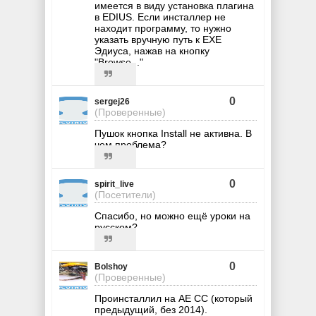
имеется в виду установка плагина
в EDIUS. Если инсталлер не
находит программу, то нужно
указать вручную путь к EXE
Эдиуса, нажав на кнопку
"Browse..."
0
sergej26
(Проверенные)
Пушок кнопка Install не активна. В
чем проблема?
0
spirit_live
(Посетители)
Спасибо, но можно ещё уроки на
русском?
0
Bolshoy
(Проверенные)
Проинсталлил на АЕ СС (который
предыдущий, без 2014).