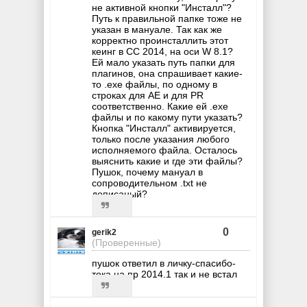
не активной кнопки "Инсталл"?
Путь к правильной папке тоже не
указан в мануале. Так как же
корректно проинсталлить этот
кеинг в СС 2014, на оси W 8.1?
Ей мало указать путь папки для
плагинов, она спрашивает какие-
то .exe файлы, по одному в
строках для AE и для PR
соответственно. Какие ей .exe
файлы и по какому пути указать?
Кнопка "Инсталл" активируется,
только после указания любого
исполняемого файла. Осталось
выяснить какие и где эти файлы?
Пушок, почему мануал в
сопроводительном .txt не
дописаный?
0
gerik2
(Проверенные)
пушок ответил в личку-спасибо-
тока на пр 2014.1 так и не встал