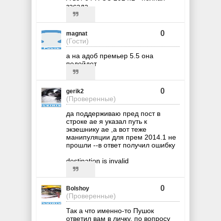
засада.
0
magnat
(Гости)
а на адоб премьер 5.5 она
подойдет
0
gerik2
(Проверенные)
да поддерживаю пред пост в
строке ае я указал путь к
экзешнику ае ,а вот теже
манипуляции для прем 2014.1 не
прошли --в ответ получил ошибку
destination is invalid
0
Bolshoy
(Проверенные)
Так а что именно-то Пушок
ответил вам в личку, по вопросу