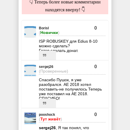
👇 Теперь более новые комментарии
находятся вверху! 👇
0
BorisI
(
Новички
)
ISP ROBUSKEY для Edius 8-10
можно сделать?
Готов сделать донат.
0
sergej26
(Проверенные)
Спасибо Пушок, я уже
разобрался. AE 2018 хотел
поставить-не получилось Теперь
уже поставил на АЕ 2018.
СПАСИБО!
0
pooshock
(
Тут живёт
)
sergej26
, Я так понял, что