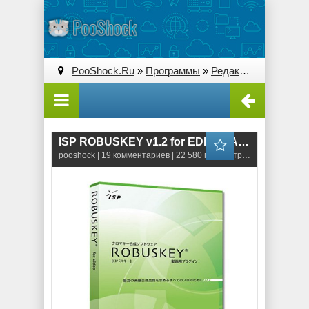
PooShock.Ru
»
Программы
»
Редакторы видео
» I
ISP ROBUSKEY v1.2 for EDIUS \ After Effects \ Premiere
pooshock
| 19 комментариев | 22 580 просмотров