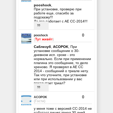
pooshock
,
При установке, проверю при
работе еще, спасибо за
подсказку!!!
Да все работает с АЕ СС-2014!!!
0
pooshock
(
Тут живёт
)
Саблезуб
,
ACOPOK
, При
установке сообщение о 30-
дневном исп. сроке - это
нормально. Если при применении
плагина это сообщение, то дело
хреново. Я проверял в AE CC
2014 - сообщений о триале нету.
Так что уточните, при установке
или при использовании у вас
показывает триал?
0
ACOPOK
(Гости)
у меня тоже с версией СС-2014 не
работает пишет триал 30 дней