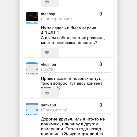
0
macboy
(Проверенные)
Ну так здесь и была версия
4.0.451.1
А в чём собственно их разница,
можно немножко пояснить?
0
vkdimon
(Гости)
Привет всем, я новенький тут,
такой вопрос, тут весь контент
платный?
0
sahka58
(Посетители)
Дорогие друзья, иль я что-то не
понимаю, иль живу в другом
измерении. Около года назад
поставил в Эдиус меркали 4-ю