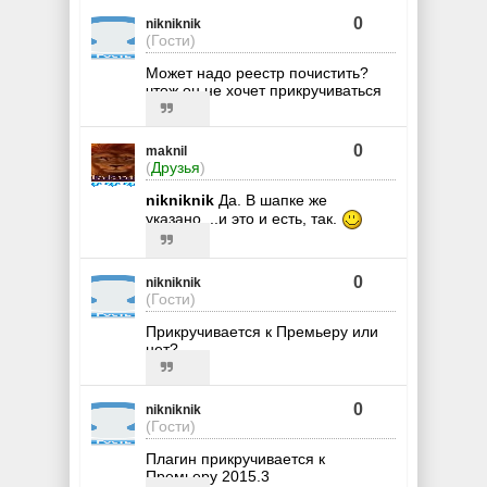
0
nikniknik
(Гости)
Может надо реестр почистить?
чтож он не хочет прикручиваться
0
maknil
(
Друзья
)
nikniknik
Да. В шапке же
указано....и это и есть, так.
0
nikniknik
(Гости)
Прикручивается к Премьеру или
нет?
0
nikniknik
(Гости)
Плагин прикручивается к
Премьеру 2015.3