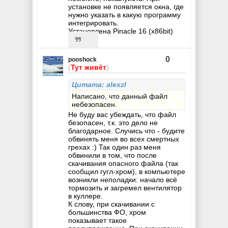
установке не появляется окна, где
нужно указать в какую программу
интегрировать.
Установлена Pinacle 16 (x86bit)
0
pooshock
(
Тут живёт
)
Цитата: alexzl
Написано, что данный файл
небезопасен.
Не буду вас убеждать, что файл
безопасен, т.к. это дело не
благодарное. Случись что - будите
обвинять меня во всех смертных
грехах :) Так один раз меня
обвинили в том, что после
скачивания опасного файла (так
сообщил гугл-хром), в компьютере
возникли неполадки: начало всё
тормозить и загремел вентилятор
в куллере.
К слову, при скачивании с
большинства ФО, хром
показывает такое