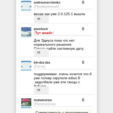
0
andreymarchenko
(Проверенные)
вроде как уже 2.0.125.1 вышла
0
pooshock
(
Тут живёт
)
Для Эдиуса пока что нет
нормального решения.
Отматывайте системную дату.
0
kin-dza-dza
(Гости)
поддерживаю. очень хочется что б
уже голову скрутили edius 8
.задолбали уже ети танцы с
бубном
0
muhomorius
(Посетители)
Совместимость с программами: