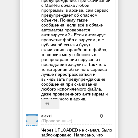
предупреждение. При скачивании
с Mail-Ru облака любой
программы в архиве, сам сервис
предупреждает об опасном
объекте. Почему такие
сообщения, если всё в облаке
автоматом проверяется
антивирусом? - Если антивирус
пропустит файл с вирусом, а с
публичной ссылки будут
скачивания заражённого файла,
то сервис могут обвинить в
распространении вирусов и в
последствии засудить. Так что с
точки зрения облачного сервиса
лучше перестраховаться и
выкидывать предупреждающие
сообщения при скачивании
любого исполняемого файла,
даже проверенного антивирем и
упакованного в архив.
0
alexzl
(Проверенные)
Через UPLOADED не скачал. Было
заблокировано. Написано, что