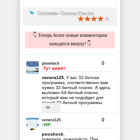
Программы
/
Плагины (Plug-ins)
👇 Теперь более новые комментарии
находятся вверху! 👇
0
pooshock
(
Тут живёт
)
venera125
, У вас 32-битная
программа, соответственно вам
нужен 32-битный плагин. А здесь
выложен 64-битный плагин,
который вам не подойдет для
вашей 32-битной программы.
0
venera125
(
VIP
)
pooshock
,
помогите, пожалуйста. При