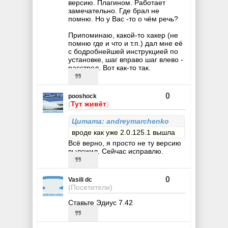
версию. Плагином. Работает
замечательно. Где брал не
помню. Но у Вас -то о чём речь?
Припоминаю, какой-то хакер (не
помню где и что и т.п.) дал мне её
с бодробнейшей инструкцией по
установке, шаг вправо шаг влево -
расстрел. Вот как-то так.
0
pooshock
(
Тут живёт
)
Цитата: andreymarchenko
вроде как уже 2.0.125.1 вышла
Всё верно, я просто не ту версию
выложил. Сейчас исправлю.
0
Vasili dc
(Посетители)
Ставьте Эдиус 7.42