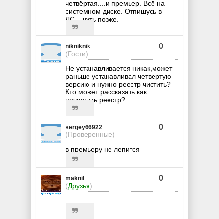
четвёртая....и премьер. Всё на
системном диске. Отпишусь в
ЛС....чуть позже.
0
nikniknik
(Гости)
Не устанавливается никак,может
раньше устанавливал четвертую
версию и нужно реестр чистить?
Кто может рассказать как
почистить реестр?
0
sergey66922
(Проверенные)
в премьеру не лепится
0
maknil
(
Друзья
)