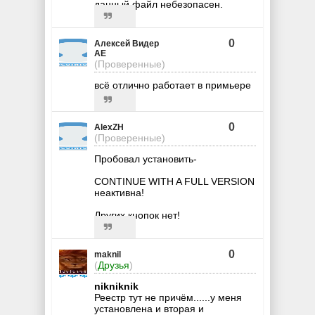
данный файл небезопасен.
0
Алексей Видер
АЕ
(Проверенные)
всё отлично работает в примьере
0
AlexZH
(Проверенные)
Пробовал установить-
CONTINUE WITH A FULL VERSION
неактивна!
Других кнопок нет!
0
maknil
(
Друзья
)
nikniknik
Реестр тут не причём......у меня
установлена и вторая и