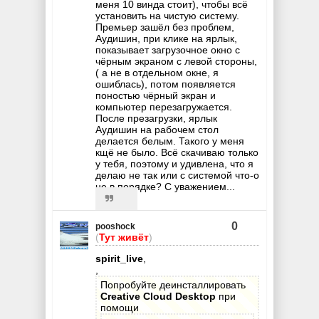
меня 10 винда стоит), чтобы всё
установить на чистую систему.
Премьер зашёл без проблем,
Аудишин, при клике на ярлык,
показывает загрузочное окно с
чёрным экраном с левой стороны,
( а не в отдельном окне, я
ошиблась), потом появляется
поностью чёрный экран и
компьютер перезагружается.
После презагрузки, ярлык
Аудишин на рабочем стол
делается белым. Такого у меня
кщё не было. Всё скачиваю только
у тебя, поэтому и удивлена, что я
делаю не так или с системой что-о
не в порядке? С уважением...
0
pooshock
(
Тут живёт
)
spirit_live
,
,
Попробуйте деинсталлировать
Creative Cloud Desktop
при
помощи