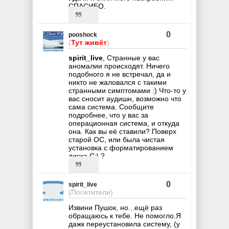
СПАСИБО.
0
pooshock
(
Тут живёт
)
spirit_live
, Странные у вас
аномалии происходят. Ничего
подобного я не встречал, да и
никто не жаловался с такими
странными симптомами :) Что-то у
вас сносит аудишн, возможно что
сама система. Сообщите
подробнее, что у вас за
операционная система, и откуда
она. Как вы её ставили? Поверх
старой ОС, или была чистая
установка с форматированием
диска C:\ ?
0
spirit_live
(Посетители)
Извини Пушок, но...ещё раз
обращаюсь к тебе. Не помогло.Я
дажк переустановила систему, (у