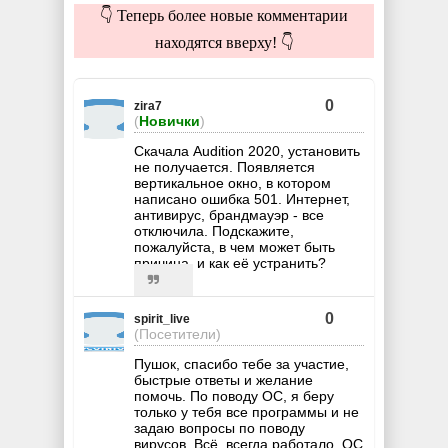
👇 Теперь более новые комментарии
находятся вверху! 👇
0
zira7
(
Новички
)
Скачала Audition 2020, установить
не получается. Появляется
вертикальное окно, в котором
написано ошибка 501. Интернет,
антивирус, брандмауэр - все
отключила. Подскажите,
пожалуйста, в чем может быть
причина, и как её устранить?
0
spirit_live
(Посетители)
Пушок, спасибо тебе за участие,
быстрые ответы и желание
помочь. По поводу ОС, я беру
только у тебя все программы и не
задаю вопросы по поводу
вирусов. Всё, всегда работало. ОС