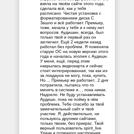
взяла на твоём сайте этого года,
сделала всё, как у тебя
расписано. Чистая установка с
форматированием диска С.
Зашло и всё работает. Премьер,
тоже, качала у тебя и к нему нет
вопросов. Аудишин, всегда, был
только твой и первый раз он
заглючил. Ещё 2 недели назад
работал без проблем. Я поменяла
старую ОС на новую версию этого
года и началась эпопея с Аудишн.
У меня, ещё, перед этим
накрылась видеокарта и сейчас
стоит интегрированная, так как из-
за локдауна не могу, пока, купить.
Но..., Премьер же работает...2 дня
потрактила, пытаясь что-то
менять в системе и..., пока никак.
Надоело. Не буду устанавливать
Аудишн, пока не пойму в чём
проблема. Тебе спасибо за твой
замечательный сайт и твоё
участие. Я, действительно, не
пользуюсь другими сайтами,
только твоим, без прикрас. Твой
верный пользователь spirit_live.
Удачи и отличного настроения.