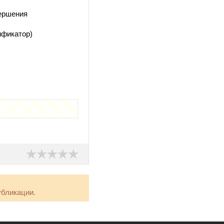
вершения
ификатор)
убликации.