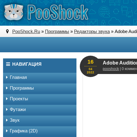
PooShock.Ru
»
Программы
»
Редакторы звука
» Adobe Audi
16
Adobe Audition
НАВИГАЦИЯ
pooshock
| 0 комме
04
2022
Главная
Программы
Проекты
Футажи
Звук
Графика (2D)