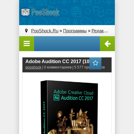
PooShock.Ru
»
Программы
»
Редакторы звука
» A
Adobe Audition CC 2017 (10.0)
pooshock
| 0 комментариев | 5 577 просмотров