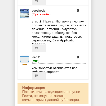
0
pooshock
(
Тут живёт
)
vlad 2
, Патч amtlib меняет логику
процесса активации, т.е. это и есть
лечение. amtemu - эмулятор,
позволяющий обходится без
механизмов защиты, некоторых
сервисов адоба и Application
Manager.
0
vlad 2
(
VIP
)
чем таблетки отличаются всё
забываю спросить
Информация
Посетители, находящиеся в группе
Гости
, не могут оставлять
комментарии к данной публикации.