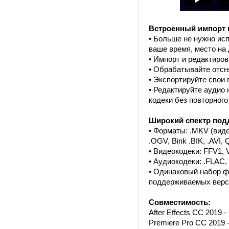
Встроенный импорт 
• Больше не нужно ис
ваше время, место на 
• Импорт и редактиров
• Обрабатывайте отсня
• Экспортируйте свои 
• Редактируйте аудио 
кодеки без повторног
Широкий спектр под
• Форматы: .MKV (виде
.OGV, Bink .BIK, .AVI,
• Видеокодеки: FFV1, 
• Аудиокодеки: .FLAC,
• Одинаковый набор фу
поддерживаемых верси
Совместимость:
After Effects CC 2019 
Premiere Pro CC 2019 