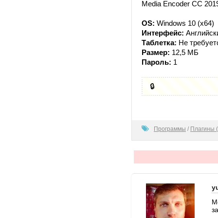
Media Encoder CC 201
OS:
Windows 10 (x64)
Интерфейс:
Английск
Таблетка:
Не требует
Размер:
12,5 МБ
Пароль:
1
🔒
100
Программы
/
Плагины (
y
М
з