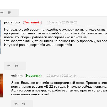
pooshock
(
Тут живёт
)
10 августа 2025 10:02
Не тратьте своё время на подобные эксперименты, лучше ставь
программ. Большая часть портейбл-программ собираются инстр
потом эти сборки работали изолированно в системе.
Что касается influx, то он никак не решает вашу проблему, он во
И тут всё равно, портейбл или не портейбл.
yuhrim
(
Новички
)
10 августа 2025 14:34
Ясно. Большое спасибо за оперативный ответ. Просто в сист
портативная версия AE 22-го года. И только сейчас появил
AE настроен и прекрасно работает. Так что просто установ
сэкономили мне время!