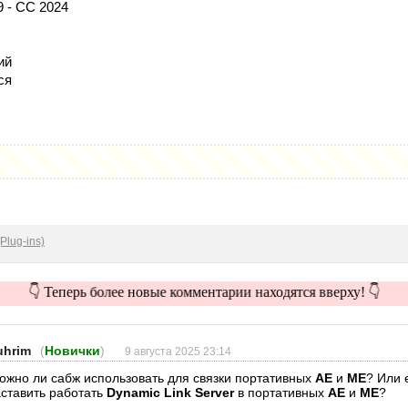
9 - CC 2024
ий
ся
Plug-ins)
👇 Теперь более новые комментарии находятся вверху! 👇
uhrim
(
Новички
)
9 августа 2025 23:14
ожно ли сабж использовать для связки портативных
AE
и
ME
? Или 
аставить работать
Dynamic Link Server
в портативных
AE
и
ME
?