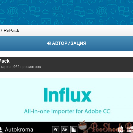
5.7 RePack
АВТОРИЗАЦИЯ
ePack
нтария | 962 просмотров