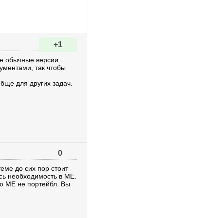
+1
те обычные версии
ументами, так чтобы
обще для других задач.
0
еме до сих пор стоит
ась необходимость в ME.
лю ME не портейбл. Вы