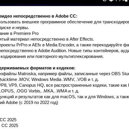
видео непосредственно в Adobe CC:
пользовать внешнее программное обеспечение для транскодиров
диске и нервы.
ание в Premiere Pro
тый материал непосредственно в After Effects.
проекты PrPro и AEfx в Media Encoder, а также перекодируйте 
непосредственно в Adobe Audition. Новые типы контейнеров, ауд
о кодирования или повторного мультиплексирования.
держиваемых форматов и кодеков:
офайлы Matroska, например файлы, записанные через OBS Studi
 Quicktime .MOV, Windows Media .WMV, .VOB и т. д.
VP8, VP9, Canopus HQ, все распространенные кодеки, такие как H.
 .OPUS, .OGG Vorbis, .MKA, .WMA и т. д.
нкций и результатов как для macOS, так и для Windows, а такж
й Adobe (с 2019 по 2022 год)
- CC 2025
- CC 2025