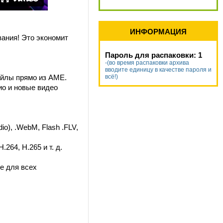
ИНФОРМАЦИЯ
ания! Это экономит
Пароль для распаковки: 1
-(во время распаковки архива
вводите единицу в качестве пароля и
файлы прямо из AME.
всё!)
ио и новые видео
o), .WebM, Flash .FLV,
264, H.265 и т. д.
е для всех