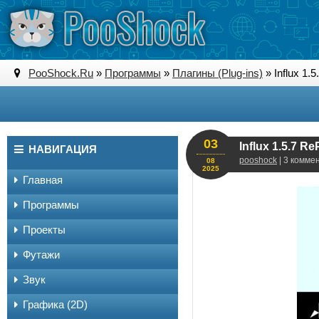
PooShock.Ru
»
Программы
»
Плагины (Plug-ins)
» Influx 1.
03
Influx 1.5.7 R
НАВИГАЦИЯ
pooshock
| 3 комме
08
2025
Главная
Программы
Проекты
Футажи
Звук
Графика (2D)