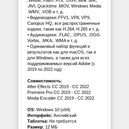
.WebM, Flash .FLV, .OGV, Bink .BIK,
.AVI, Quicktime .MOV, Windows Media
.WMV, .VOB и т. д.
• Видеокодеки: FFV1, VP8, VP9,
Canopus HQ, все распространенные
кодеки, такие как H.264, H.265 и т. д.
• Аудиокодеки: .FLAC, .OPUS, .OGG
Vorbis, .MKA, .WMA и т. д.
• Одинаковый набор функций и
результатов как для macOS, так и
для Windows, а также для всех
поддерживаемых версий Adobe (с
2019 по 2022 год)
Совместимость:
After Effects CC 2019 - CC 2022
Premiere Pro CC 2019 - CC 2022
Media Encoder CC 2019 - CC 2022
OS:
Windows 10 (x64)
Интерфейс:
Английский
Таблетка:
Не требуется
Размер:
12 МБ