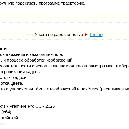
ручную подсказать программе траекторию.
↑↑↑
У кого не работает ютуб
►
Promo
сти:
ов движения в каждом пикселе.
ый процесс обработки изображений.
едовательности с использованием одного параметра масштабир
нхронизации кадров.
стоты кадров.
ботка цвета.
кого увеличения тёмных изображений и нечётких (расплывчатых
ects \ Premiere Pro CС - 2025
 (x64)
глийский
ся