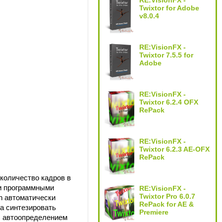
RE:VisionFX -
Twixtor for Adobe
v8.0.4
RE:VisionFX -
Twixtor 7.5.5 for
Adobe
RE:VisionFX -
Twixtor 6.2.4 OFX
RePack
RE:VisionFX -
Twixtor 6.2.3 AE-OFX
RePack
количество кадров в
 и программными
RE:VisionFX -
Twixtor Pro 6.0.7
n автоматически
RePack for AE &
а синтезировать
Premiere
с автоопределением