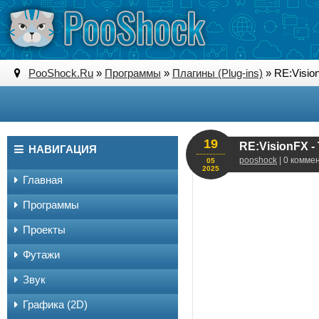
PooShock.Ru
»
Программы
»
Плагины (Plug-ins)
» RE:Vision
19
RE:VisionFX - 
НАВИГАЦИЯ
pooshock
| 0 комме
05
2025
Главная
Программы
Проекты
Футажи
Звук
Графика (2D)