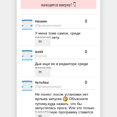
находятся вверху! 👇
0
Низами
(Проверенные)
У меня тоже самое, среди
плагинов нету.
0
lee69
(Гости)
Дык ищи ее в редакторе среди
плагинов.
0
бульбаш
(Проверенные)
Не понял ,после установки нет
ярлыка запуска
Объясните
тупому,куда нажать ,что бы
запустилась прога. Или это только
в монтажную программу ставится