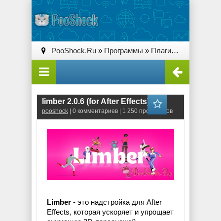
PooShock.Ru
»
Программы
»
Плагины (Plug-ins)
» 
limber 2.0.6 (for After Effects)
pooshock
| 0 комментариев | 1 250 просмотров
Limber
- это надстройка для After
Effects, которая ускоряет и упрощает