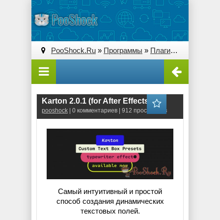
PooShock.Ru
»
Программы
»
Плагины (Plug-ins)
» 
Karton 2.0.1 (for After Effects)
pooshock
| 0 комментариев | 912 просмотров
Самый интуитивный и простой
способ создания динамических
текстовых полей.