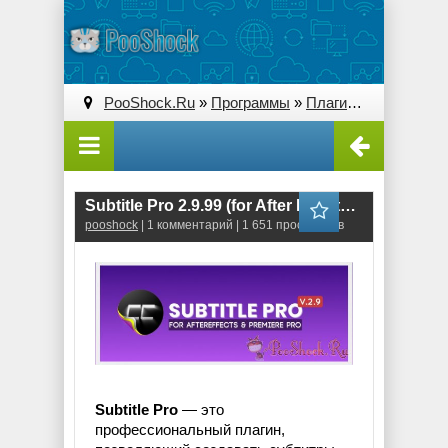
PooShock.Ru
»
Программы
»
Плагины (Plug-ins)
» 
Subtitle Pro 2.9.99 (for After Effects & Premiere Pro)
pooshock
| 1 комментарий | 1 651 просмотров
Subtitle Pro
— это
профессиональный плагин,