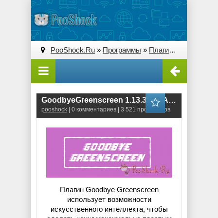
PooShock.Ru
»
Программы
»
Плагины (Plug-ins)
» 
GoodbyeGreenscreen 1.13.3 (for After Effects)
pooshock
| 0 комментариев | 3 521 просмотров
Плагин Goodbye Greenscreen
использует возможности
искусственного интеллекта, чтобы