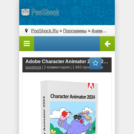
PooShock.Ru
»
Программы
»
Анимация и 3D
» Ado
Adobe Character Animator 2024 (24.2.0.080)
pooshock
| 2 комментария | 1 665 просмотров