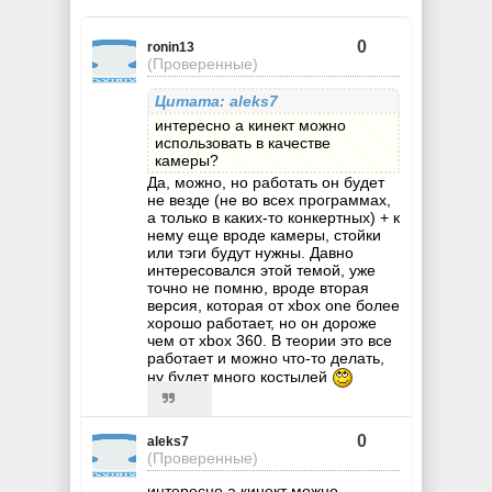
0
ronin13
(Проверенные)
Цитата: aleks7
интересно а кинект можно
использовать в качестве
камеры?
Да, можно, но работать он будет
не везде (не во всех программах,
а только в каких-то конкертных) + к
нему еще вроде камеры, стойки
или тэги будут нужны. Давно
интересовался этой темой, уже
точно не помню, вроде вторая
версия, которая от xbox one более
хорошо работает, но он дороже
чем от xbox 360. В теории это все
работает и можно что-то делать,
ну будет много костылей
0
aleks7
(Проверенные)
интересно а кинект можно