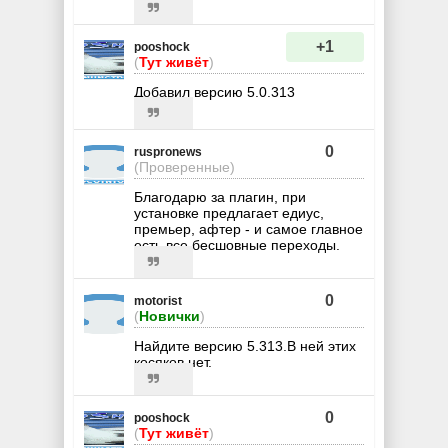
+1
pooshock
(
Тут живёт
)
Добавил версию 5.0.313
0
ruspronews
(Проверенные)
Благодарю за плагин, при
установке предлагает едиус,
премьер, афтер - и самое главное
есть все бесшовные переходы.
0
motorist
(
Новички
)
Найдите версию 5.313.В ней этих
косяков нет.
0
pooshock
(
Тут живёт
)