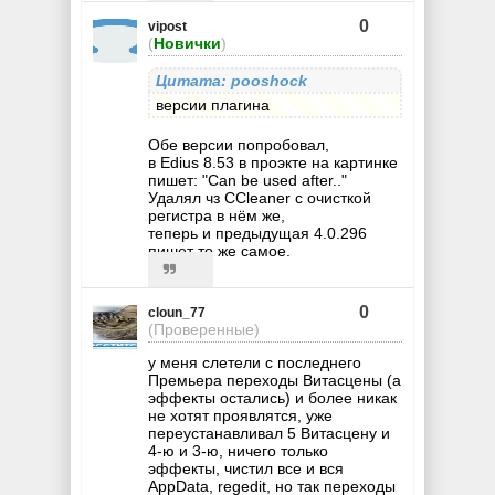
0
vipost
(
Новички
)
Цитата: pooshock
версии плагина
Обе версии попробовал,
в Edius 8.53 в проэкте на картинке
пишет: "Can be used after.."
Удалял чз CCleaner с очисткой
регистра в нём же,
теперь и предыдущая 4.0.296
пишет то же самое.
0
cloun_77
(Проверенные)
у меня слетели с последнего
Премьера переходы Витасцены (а
эффекты остались) и более никак
не хотят проявлятся, уже
переустанавливал 5 Витасцену и
4-ю и 3-ю, ничего только
эффекты, чистил все и вся
AppData, regedit, но так переходы