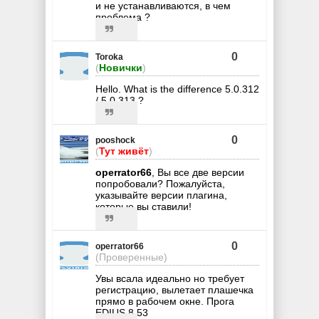
и не устанавливаются, в чем
проблема ?
0
Toroka
(
Новички
)
Hello. What is the difference 5.0.312
/ 5.0.313 ?
0
pooshock
(
Тут живёт
)
operrator66
, Вы все две версии
попробовали? Пожалуйста,
указывайте версии плагина,
которые вы ставили!
0
operrator66
(Проверенные)
Увы всала идеально но требует
регистрацию, вылетает плашечка
прямо в рабочем окне. Прога
EDIUS 8.53