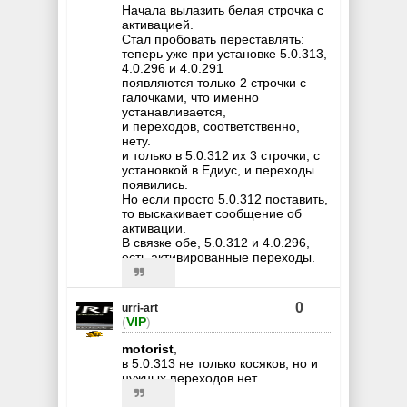
Начала вылазить белая строчка с
активацией.
Стал пробовать переставлять:
теперь уже при установке 5.0.313,
4.0.296 и 4.0.291
появляются только 2 строчки с
галочками, что именно
устанавливается,
и переходов, соответственно,
нету.
и только в 5.0.312 их 3 строчки, с
установкой в Едиус, и переходы
появились.
Но если просто 5.0.312 поставить,
то выскакивает сообщение об
активации.
В связке обе, 5.0.312 и 4.0.296,
есть активированные переходы.
0
urri-art
(
VIP
)
motorist
,
в 5.0.313 не только косяков, но и
нужных переходов нет