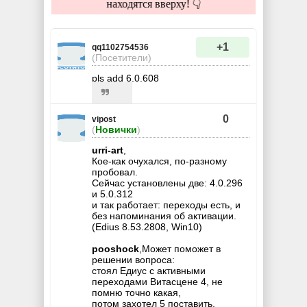
находятся вверху! 👇
+1
qq1102754536
(Посетители)
pls add 6.0.608
0
vipost
(
Новички
)
urri-art
,
Кое-как очухался, по-разному
пробовал.
Сейчас установлены две: 4.0.296
и 5.0.312
и так работает: переходы есть, и
без напоминания об активации.
(Edius 8.53.2808, Win10)
pooshock
,Может поможет в
решении вопроса:
стоял Едиус с активными
переходами Витасцене 4, не
помню точно какая,
потом захотел 5 поставить.