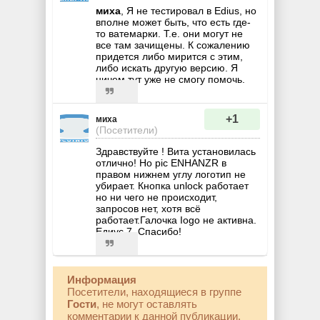
миха
, Я не тестировал в Edius, но
вполне может быть, что есть где-
то ватемарки. Т.е. они могут не
все там зачищены. К сожалению
придется либо мирится с этим,
либо искать другую версию. Я
ничем тут уже не смогу помочь.
+1
миха
(Посетители)
Здравствуйте ! Вита установилась
отлично! Но pic ENHANZR в
правом нижнем углу логотип не
убирает. Кнопка unlock работает
но ни чего не происходит,
запросов нет, хотя всё
работает.Галочка Iogo не активна.
Едиус 7. Спасибо!
Информация
Посетители, находящиеся в группе
Гости
, не могут оставлять
комментарии к данной публикации.