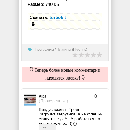
Размер:
740 КБ
Скачать:
turbobit
🔒
Программы
/
Плагины (Plug-ins)
👇 Теперь более новые комментарии
находятся вверху! 👇
0
Alba
(Проверенные)
Виндус визжит: Троян.
Загрузит, загрузила, а на флешку
скинуть не даёт. А работаю я на
другом компе... )))))