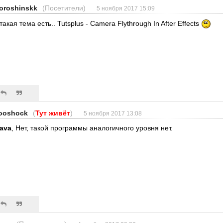
oroshinskk
(Посетители)
5 ноября 2017 15:09
такая тема есть.. Tutsplus - Camera Flythrough In After Effects
ooshock
(
Тут живёт
)
5 ноября 2017 13:08
ava
, Нет, такой программы аналогичного уровня нет.