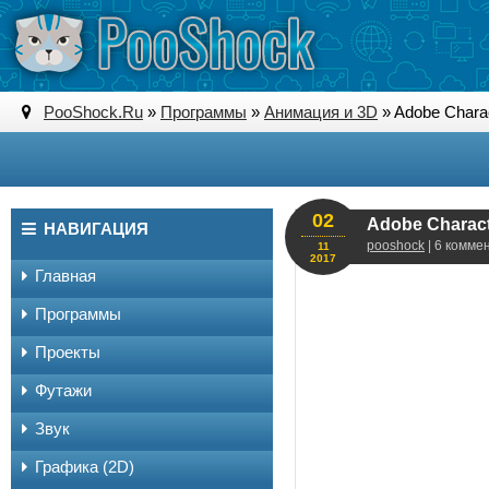
PooShock.Ru
»
Программы
»
Анимация и 3D
» Adobe Charac
02
Adobe Characte
НАВИГАЦИЯ
pooshock
| 6 комме
11
2017
Главная
Программы
Проекты
Футажи
Звук
Графика (2D)