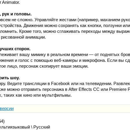
 Animator.
 рук и головы.
всем не сложно. Управляйте жестами (например, маханием рук
устройства. Движения можно сохранять как кнопки, ползунки ил
апомнить. Кроме того, можно сглаживать переходы между выраж
 рисованной анимации.
лучших сторон.
тслеживает вашу мимику в реальном времени — от поднятых бро
ижения и голос с помощью веб-камеры и микрофона. Если вы с
тое лицо, персонаж скопирует ваши эмоции.
оить шоу.
ру. Ведите трансляции в Facebook или на телевидении. Развлек
же можно отправить персонажа в After Effects CC или Premiere 
х, таких как кино или мультфильмы.
 версии
64)
льтиязыковый \ Русский