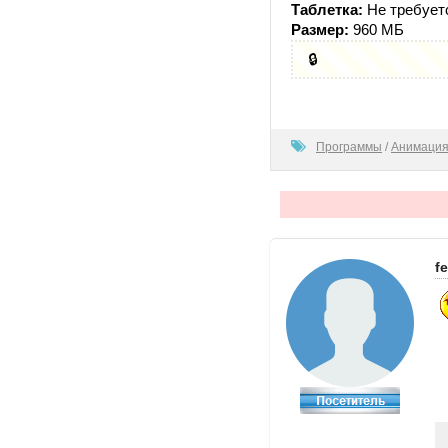
Таблетка:
Не требует
Размер:
960 МБ
🔒
100
Программы
/
Анимация
f