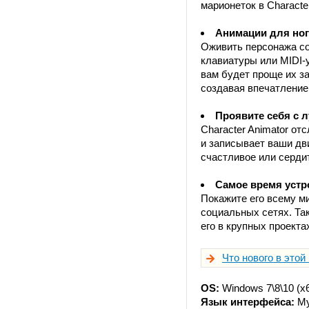
марионеток в Character
Анимации для ног,
Оживить персонажа со
клавиатуры или MIDI-
вам будет проще их з
создавая впечатление
Проявите себя с 
Character Animator о
и записывает ваши дв
счастливое или серди
Самое время устр
Покажите его всему ми
социальных сетях. Так
его в крупных проекта
Что нового в этой
OS:
Windows 7\8\10 (x
Язык интерфейса:
Му