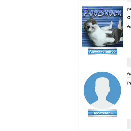
p
G
f
f
Р