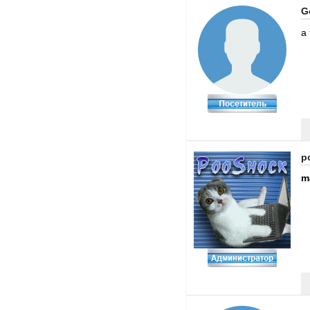
G
а 
p
m