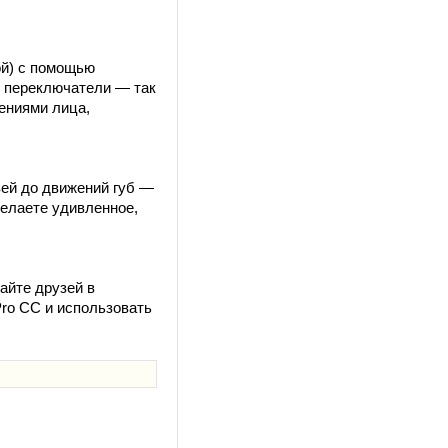
ой) с помощью
и переключатели — так
ениями лица,
вей до движений губ —
делаете удивленное,
айте друзей в
Pro CC и использовать