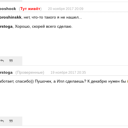
ooshock
(
Тут живёт
)
20 ноября 2017 20:09
oroshinskk
, нет, что-то такого я не нашел...
erstoga
, Хорошо, скорей всего сделаю.
erstoga
(Проверенные)
19 ноября 2017 20:35
аботает, спасибо)) Пушочек, а Илл сделаешь? К декабрю нужен бы