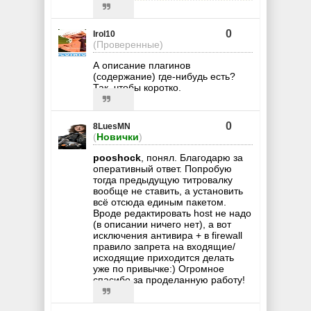
0
Irol10
(Проверенные)
А описание плагинов
(содержание) где-нибудь есть?
Так, чтобы коротко.
0
8LuesMN
(
Новички
)
pooshock
, понял. Благодарю за
оперативный ответ. Попробую
тогда предыдущую титровалку
вообще не ставить, а установить
всё отсюда единым пакетом.
Вроде редактировать host не надо
(в описании ничего нет), а вот
исключения антивира + в firewall
правило запрета на входящие/
исходящие приходится делать
уже по привычке:) Огромное
спасибо за проделанную работу!