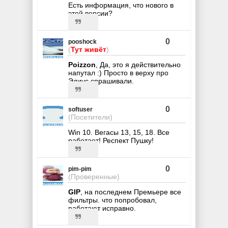
Есть информация, что нового в
этой версии?
0
pooshock
(
Тут живёт
)
Poizzon
, Да, это я действительно
напутал :) Просто в верху про
Эдиус спрашивали.
0
softuser
(Посетители)
Win 10. Вегасы 13, 15, 18. Все
работает! Респект Пушку!
0
pim-pim
(Проверенные)
GIP
, на последнем Премьере все
фильтры. что попробовал,
работают исправно.