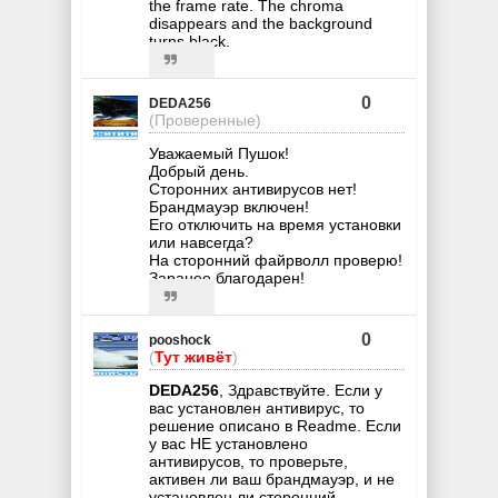
the frame rate. The chroma
disappears and the background
turns black.
0
DEDA256
(Проверенные)
Уважаемый Пушок!
Добрый день.
Сторонних антивирусов нет!
Брандмауэр включен!
Его отключить на время установки
или навсегда?
На сторонний файрволл проверю!
Заранее благодарен!
0
pooshock
(
Тут живёт
)
DEDA256
, Здравствуйте. Если у
вас установлен антивирус, то
решение описано в Readme. Если
у вас НЕ установлено
антивирусов, то проверьте,
активен ли ваш брандмауэр, и не
установлен ли сторонний