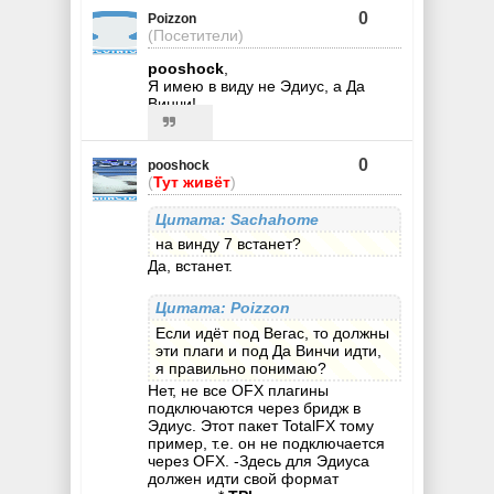
0
Poizzon
(Посетители)
pooshock
,
Я имею в виду не Эдиус, а Да
Винчи!
0
pooshock
(
Тут живёт
)
Цитата: Sachahome
на винду 7 встанет?
Да, встанет.
Цитата: Poizzon
Если идёт под Вегас, то должны
эти плаги и под Да Винчи идти,
я правильно понимаю?
Нет, не все OFX плагины
подключаются через бридж в
Эдиус. Этот пакет TotalFX тому
пример, т.е. он не подключается
через OFX. -Здесь для Эдиуса
должен идти свой формат