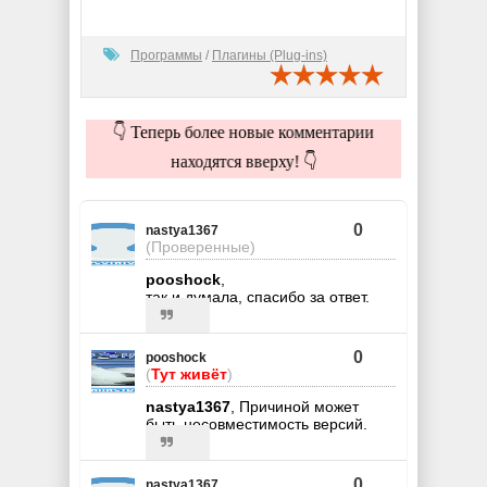
Программы
/
Плагины (Plug-ins)
👇 Теперь более новые комментарии
находятся вверху! 👇
0
nastya1367
(Проверенные)
pooshock
,
так и думала, спасибо за ответ.
0
pooshock
(
Тут живёт
)
nastya1367
, Причиной может
быть несовместимость версий.
0
nastya1367