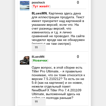
0
pooshock
(
Тут живёт
)
8LuesMN
, Картинка здесь дана
для иллюстрации продукта. Текст
имеет приоритет над картинкой в
указании версий, если что. На
счет разницы версий, что
изменилось и т.д. я лично
сравнений не проводил. На сайте
ченджлог вроде как не обнаружен
(может я не там смотрю).
0
8LuesMN
(
Новички
)
Один вопрос, в этой сборке есть
Titler Pro Ultimate, - я правильно
понимаю, что он тоже относится к
версии 7.5.210212? То есть он не
5-й (как на картинке) и он новее,
нежели отдельный пакет
NewBlueFX Titler Pro 7.4.201109
Ultimate, выложенный здесь на
сайте на полгода раньше?