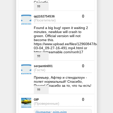
Спасибо
0
qq1102754536
(Посетители)
Found a big bug! open it waiting 2
minutes, newblue will crash to
green. Official version will not
become this.
https://www.upload.ee/files/12960847/bandicam_
03-04_09-27-16-491.mp4.html or
https://streamable.com/nxnh17
0
serpantin001
(Гости)
Премьер, Афтер и стендалоун -
полет нормальный! Спасибо,
Пушок! Спасибо за то, что ты есть!
0
GIP
(Проверенные)
Цитата: pim-pim