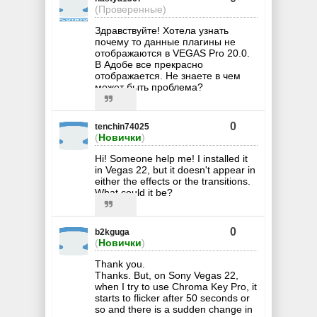
(Проверенные)
Здравствуйте! Хотела узнать
почему то данные плагины не
отображаются в VEGAS Pro 20.0.
В Адобе все прекрасно
отображается. Не знаете в чем
может быть проблема?
0
tenchin74025
(
Новички
)
Hi! Someone help me! I installed it
in Vegas 22, but it doesn't appear in
either the effects or the transitions.
What could it be?
0
b2kguga
(
Новички
)
Thank you.
Thanks. But, on Sony Vegas 22,
when I try to use Chroma Key Pro, it
starts to flicker after 50 seconds or
so and there is a sudden change in