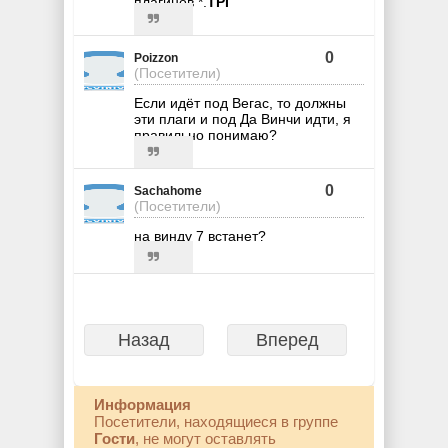
плагинов *.
TPI
0
Poizzon
(Посетители)
Если идёт под Вегас, то должны
эти плаги и под Да Винчи идти, я
правильно понимаю?
0
Sachahome
(Посетители)
на винду 7 встанет?
Назад
Вперед
Информация
Посетители, находящиеся в группе
Гости
, не могут оставлять