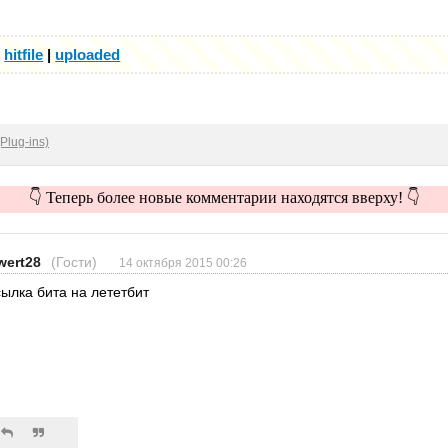
|
hitfile
|
uploaded
Plug-ins)
👇 Теперь более новые комментарии находятся вверху! 👇
wert28
(Гости)
14 октября 2015 00:26
сылка бита на лететбит