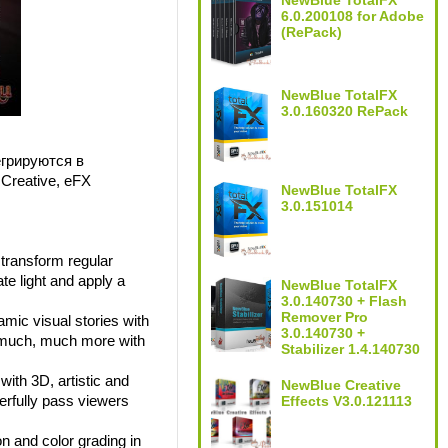
NewBlue TotalFX
6.0.200108 for Adobe
(RePack)
NewBlue TotalFX
3.0.160320 RePack
грируются в
Creative, eFX
NewBlue TotalFX
3.0.151014
 transform regular
ate light and apply a
NewBlue TotalFX
3.0.140730 + Flash
Remover Pro
amic visual stories with
3.0.140730 +
nd much, much more with
Stabilizer 1.4.140730
with 3D, artistic and
NewBlue Creative
erfully pass viewers
Effects V3.0.121113
n and color grading in