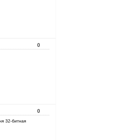
0
0
ня 32-битная