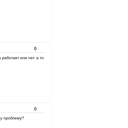
0
 работает или нет. а то
0
ту проблему?