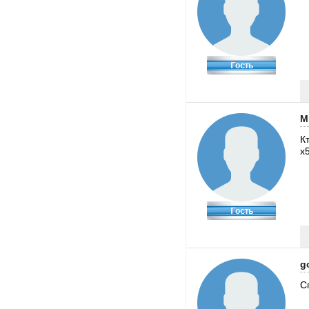
M
К
x
g
С