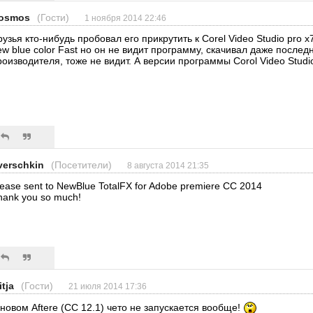
osmos
(Гости)
1 ноября 2014 22:46
рузья кто-нибудь пробовал его прикрутить к Corel Video Studio pro 
ew blue color Fast но он не видит программу, скачивал даже после
роизводителя, тоже не видит. А версии программы Corol Video Studio 
verschkin
(Посетители)
8 августа 2014 21:35
lease sent to NewBlue TotalFX for Adobe premiere CC 2014
hank you so much!
itja
(Гости)
21 июля 2014 17:36
 новом Afterе (CC 12.1) чето не запускается вообще!