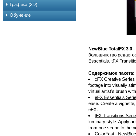
Графика (3D)
Обучение
NewBlue TotalFX 3.0
-
большинство редакторо
Essentials, tFX Transitio
Содержимое пакета:
cFX Creative Series
footage into visually sti
virtual artist's brush wit
eFX Essentials Seri
ease. Create a vignette,
eFX.
tFX Transitions Seri
luminary style. Apply an
from one scene to the n
ColorFast
- NewBlue C