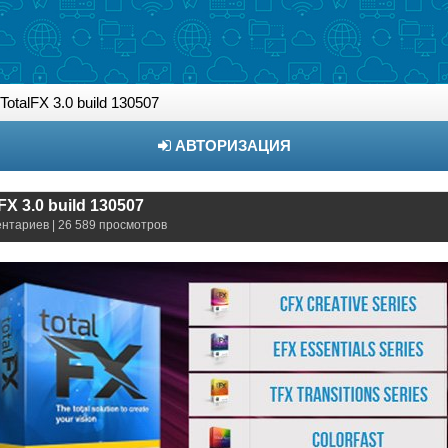
otalFX 3.0 build 130507
АВТОРИЗАЦИЯ
X 3.0 build 130507
ентариев | 26 589 просмотров