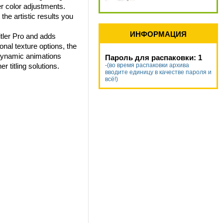
er color adjustments.
the artistic results you
ИНФОРМАЦИЯ
itler Pro and adds
onal texture options, the
d dynamic animations
Пароль для распаковки: 1
r titling solutions.
-(во время распаковки архива
вводите единицу в качестве пароля и
всё!)