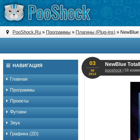
PooShock.Ru
»
Программы
»
Плагины (Plug-ins)
» NewBlue T
03
NewBlue TotalF
НАВИГАЦИЯ
pooshock
| 58 комм
08
2013
Главная
Программы
Проекты
Футажи
Звук
Графика (2D)