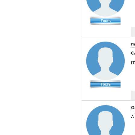
r
С
П
О
А