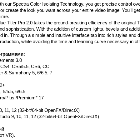
h our Spectra Color Isolating Technology, you get precise control ov
or create the look you want across your entire video image. You'll get 
time.
e Titler Pro 2.0 takes the ground-breaking efficiency of the original T
d sophistication. With the addition of custom lights, bevels and additi
ed in. Through a simple and intuitive interface tap into rich styles an
roduction, while avoiding the time and learning curve necessary in othe
ограммами:
ements 3.0
 CS4, CS5/5.5, CS6, CC
r & Symphony 5, 6/6.5, 7
X2+
 5/5.5, 6/6.5
ro/Plus /Premium* 17
, 11, 12 (32-bit/64-bit OpenFX/DirectX)
dio 9, 10, 11, 12 (32-bit/64-bit OpenFX/DirectX)
ий
oт VR).