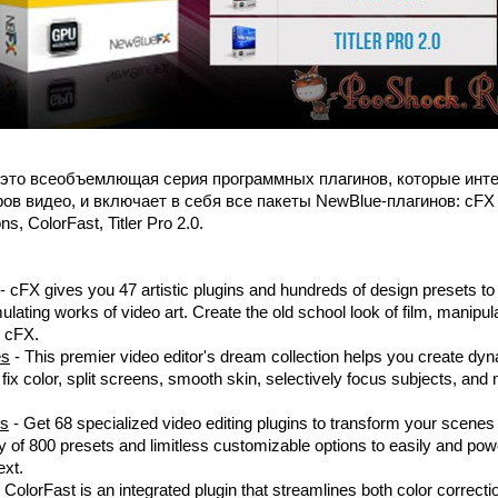
 это всеобъемлющая серия программных плагинов, которые инте
в видео, и включает в себя все пакеты NewBlue-плагинов: cFX 
ns, ColorFast, Titler Pro 2.0.
- cFX gives you 47 artistic plugins and hundreds of design presets to
mulating works of video art. Create the old school look of film, manipul
h cFX.
es
- This premier video editor's dream collection helps you create dyn
 fix color, split screens, smooth skin, selectively focus subjects, a
es
- Get 68 specialized video editing plugins to transform your scenes 
y of 800 presets and limitless customizable options to easily and pow
ext.
olorFast is an integrated plugin that streamlines both color correctio