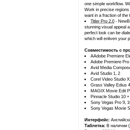
one simple workflow. Wit
Work in precise regions 
want in a fraction of the 
Titler Pro 2.0
- NewBlu
stunning visual appeal an
perfect look can be dial
which will enliven your p
Совместимость с пр
AAdobe Premiere El
Adobe Premiere Pro
Avid Media Compose
Avid Studio 1, 2
Corel Video Studio 
Grass Valley Edius 4,
MAGIX Movie Edit P
Pinnacle Studio 10 +
Sony Vegas Pro 9, 10
Sony Vegas Movie Stu
Интерфейс:
Английск
Таблетка:
В наличии (