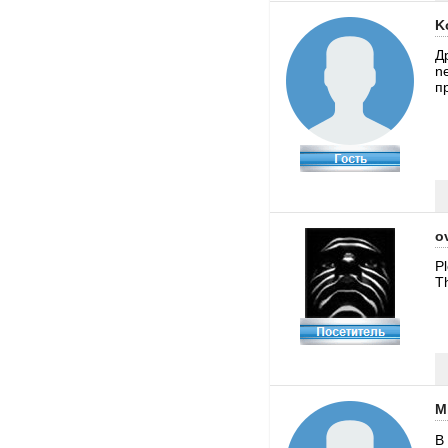
K
Д
n
п
o
P
T
M
В