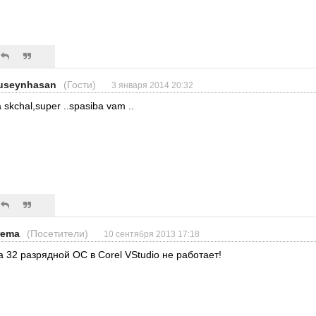
useynhasan
(Гости)
3 января 2014 20:32
 skchal,super ..spasiba vam ..
rema
(Посетители)
10 сентября 2013 17:18
а 32 разрядной ОС в Corel VStudio не работает!