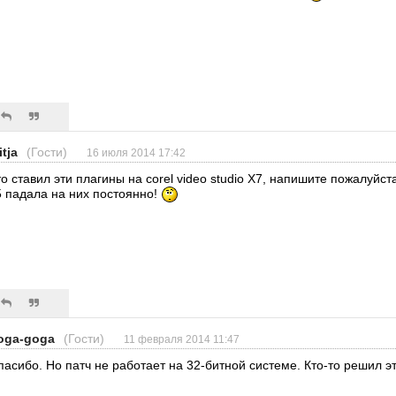
itja
(Гости)
16 июля 2014 17:42
то ставил эти плагины на corel video studio X7, напишите пожалуйста
5 падала на них постоянно!
oga-goga
(Гости)
11 февраля 2014 11:47
пасибо. Но патч не работает на 32-битной системе. Кто-то решил э