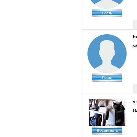
h
ya
e
Н